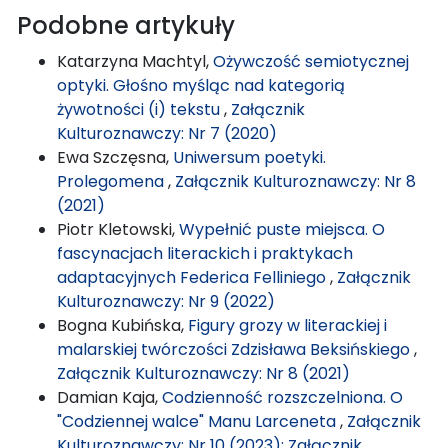
Podobne artykuły
Katarzyna Machtyl,
Ożywczość semiotycznej
optyki. Głośno myśląc nad kategorią
żywotności (i) tekstu
,
Załącznik
Kulturoznawczy: Nr 7 (2020)
Ewa Szczęsna,
Uniwersum poetyki.
Prolegomena
,
Załącznik Kulturoznawczy: Nr 8
(2021)
Piotr Kletowski,
Wypełnić puste miejsca. O
fascynacjach literackich i praktykach
adaptacyjnych Federica Felliniego
,
Załącznik
Kulturoznawczy: Nr 9 (2022)
Bogna Kubińska,
Figury grozy w literackiej i
malarskiej twórczości Zdzisława Beksińskiego
,
Załącznik Kulturoznawczy: Nr 8 (2021)
Damian Kaja,
Codzienność rozszczelniona. O
"Codziennej walce" Manu Larceneta
,
Załącznik
Kulturoznawczy: Nr 10 (2023): Załącznik