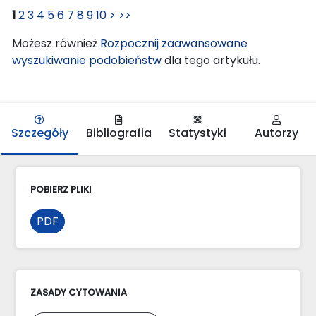
1
2
3
4
5
6
7
8
9
10
>
>>
Możesz również
Rozpocznij zaawansowane
wyszukiwanie podobieństw
dla tego artykułu.
Szczegóły
Bibliografia
Statystyki
Autorzy
POBIERZ PLIKI
PDF
ZASADY CYTOWANIA