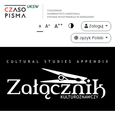
++
A
+
A
Zaloguj
A
Język Polski