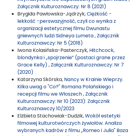
Załącznik Kulturoznawczy: Nr 8 (2021)
Brygida Pawłowska-Jądrzyk,
Ciężkość -
lekkość -perswazyjność, czyli co wynika z
organizacji estetycznej filmu Dwunastu
gniewnych ludzi Sidneya Lumeta
,
Załącznik
Kulturoznawczy: Nr 5 (2018)
Iwona Kolasińska-Pasterczyk,
Hitchcock,
blondynka i „spojrzenie” (postaci grane przez
Grace Kelly)
,
Załącznik Kulturoznawczy: Nr 7
(2020)
Katarzyna Skórska,
Nancy w Krainie Wieprzy.
Kilka uwag o "Co?" Romana Polańskiego i
recepcji filmu we Włoszech
,
Załącznik
Kulturoznawczy: Nr 10 (2023): Załącznik
Kulturoznawczy 10/2023
Elżbieta Stachowiak-Dudzik,
Wokół estetyki
filmowej kulturotwórczych żywiołów. Analiza
wybranych kadrów z filmu „Romeo i Julia" Baza