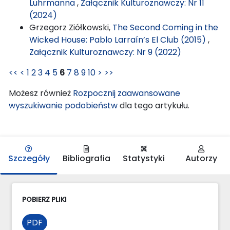
Luhrmanna
,
Załącznik Kulturoznawczy: Nr 11
(2024)
Grzegorz Ziółkowski,
The Second Coming in the
Wicked House: Pablo Larraín’s El Club (2015)
,
Załącznik Kulturoznawczy: Nr 9 (2022)
<<
<
1
2
3
4
5
6
7
8
9
10
>
>>
Możesz również
Rozpocznij zaawansowane
wyszukiwanie podobieństw
dla tego artykułu.
Szczegóły
Bibliografia
Statystyki
Autorzy
POBIERZ PLIKI
PDF