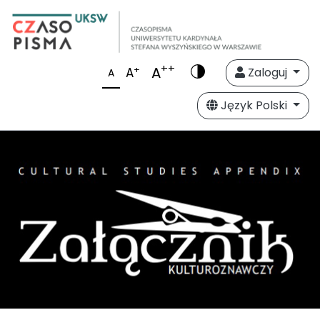
++
A
+
A
Zaloguj
A
Język Polski