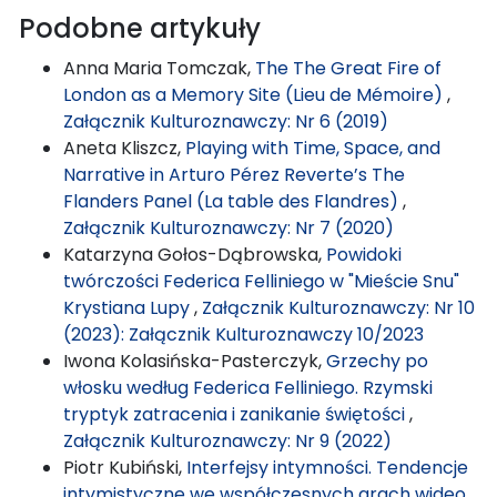
Podobne artykuły
Anna Maria Tomczak,
The The Great Fire of
London as a Memory Site (Lieu de Mémoire)
,
Załącznik Kulturoznawczy: Nr 6 (2019)
Aneta Kliszcz,
Playing with Time, Space, and
Narrative in Arturo Pérez Reverte’s The
Flanders Panel (La table des Flandres)
,
Załącznik Kulturoznawczy: Nr 7 (2020)
Katarzyna Gołos-Dąbrowska,
Powidoki
twórczości Federica Felliniego w "Mieście Snu"
Krystiana Lupy
,
Załącznik Kulturoznawczy: Nr 10
(2023): Załącznik Kulturoznawczy 10/2023
Iwona Kolasińska-Pasterczyk,
Grzechy po
włosku według Federica Felliniego. Rzymski
tryptyk zatracenia i zanikanie świętości
,
Załącznik Kulturoznawczy: Nr 9 (2022)
Piotr Kubiński,
Interfejsy intymności. Tendencje
intymistyczne we współczesnych grach wideo
,