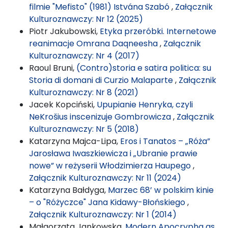
filmie "Mefisto" (1981) Istvána Szabó
,
Załącznik
Kulturoznawczy: Nr 12 (2025)
Piotr Jakubowski,
Etyka przeróbki. Internetowe
reanimacje Omrana Daqneesha
,
Załącznik
Kulturoznawczy: Nr 4 (2017)
Raoul Bruni,
(Contro)storia e satira politica: su
Storia di domani di Curzio Malaparte
,
Załącznik
Kulturoznawczy: Nr 8 (2021)
Jacek Kopciński,
Upupianie Henryka, czyli
NeKrošius inscenizuje Gombrowicza
,
Załącznik
Kulturoznawczy: Nr 5 (2018)
Katarzyna Majca-Lipa,
Eros i Tanatos – „Róża”
Jarosława Iwaszkiewicza i „Ubranie prawie
nowe” w reżyserii Włodzimierza Haupego
,
Załącznik Kulturoznawczy: Nr 11 (2024)
Katarzyna Bałdyga,
Marzec 68’ w polskim kinie
– o "Różyczce" Jana Kidawy-Błońskiego
,
Załącznik Kulturoznawczy: Nr 1 (2014)
Małgorzata Jankowska,
Modern Apocrypha as