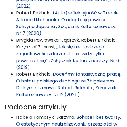
(2022)
Robert Birkholc,
(Auto)refleksyjność w Tremie
Alfreda Hitchcocka. O adaptacji powieści
Selwyna Jepsona
,
Załącznik Kulturoznawczy:
Nr 7 (2020)
Brygida Pawłowska-Jądrzyk, Robert Birkholc,
Krzysztof Zanussi,
„Jak się nie dostrzega
zagadkowości zdarzeń, to się widzi tylko
powierzchnię”
,
Załącznik Kulturoznawczy: Nr 6
(2019)
Robert Birkholc,
Doceńmy fantastyczną pracę.
O historii polskiego dubbingu ze Zbigniewem
Dolnym rozmawia Robert Birkholc
,
Załącznik
Kulturoznawczy: Nr 12 (2025)
Podobne artykuły
Izabela Tomczyk-Jarzyna,
Bohater bez twarzy.
O estetycznym neutralizowaniu przeszłości w