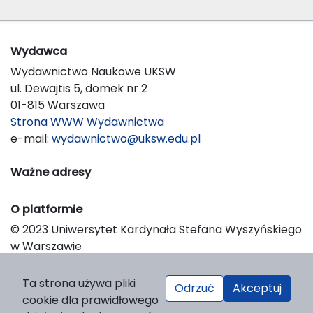
Wydawca
Wydawnictwo Naukowe UKSW
ul. Dewajtis 5, domek nr 2
01-815 Warszawa
Strona WWW Wydawnictwa
e-mail:
wydawnictwo@uksw.edu.pl
Ważne adresy
O platformie
© 2023 Uniwersytet Kardynała Stefana Wyszyńskiego
w Warszawie
Support & Customization by LIBCOM
Platform & Workflow by OJS/PKP
Ta strona używa pliki
Odrzuć
Akceptuj
cookie dla prawidłowego