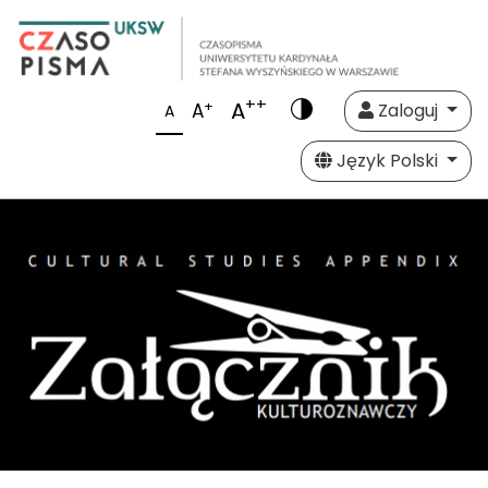
++
A
+
A
Zaloguj
A
Język Polski