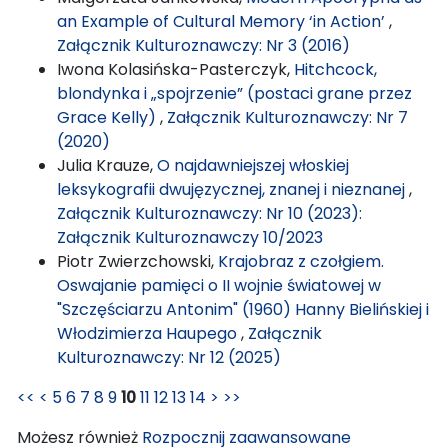
an Example of Cultural Memory ‘in Action’
,
Załącznik Kulturoznawczy: Nr 3 (2016)
Iwona Kolasińska-Pasterczyk,
Hitchcock,
blondynka i „spojrzenie” (postaci grane przez
Grace Kelly)
,
Załącznik Kulturoznawczy: Nr 7
(2020)
Julia Krauze,
O najdawniejszej włoskiej
leksykografii dwujęzycznej, znanej i nieznanej
,
Załącznik Kulturoznawczy: Nr 10 (2023):
Załącznik Kulturoznawczy 10/2023
Piotr Zwierzchowski,
Krajobraz z czołgiem.
Oswajanie pamięci o II wojnie światowej w
"Szczęściarzu Antonim" (1960) Hanny Bielińskiej i
Włodzimierza Haupego
,
Załącznik
Kulturoznawczy: Nr 12 (2025)
<<
<
5
6
7
8
9
10
11
12
13
14
>
>>
Możesz również
Rozpocznij zaawansowane