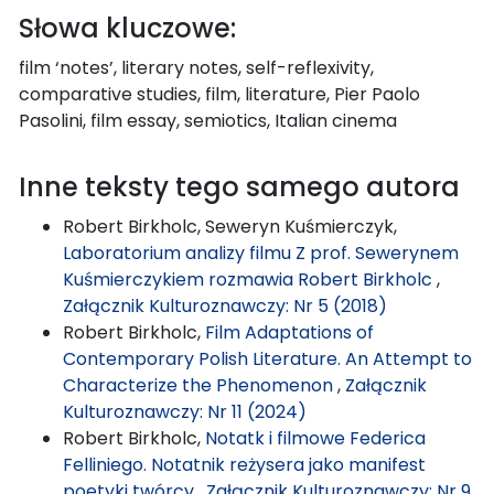
Słowa kluczowe:
film ‘notes’, literary notes, self-reflexivity,
comparative studies, film, literature, Pier Paolo
Pasolini, film essay, semiotics, Italian cinema
Inne teksty tego samego autora
Robert Birkholc, Seweryn Kuśmierczyk,
Laboratorium analizy filmu Z prof. Sewerynem
Kuśmierczykiem rozmawia Robert Birkholc
,
Załącznik Kulturoznawczy: Nr 5 (2018)
Robert Birkholc,
Film Adaptations of
Contemporary Polish Literature. An Attempt to
Characterize the Phenomenon
,
Załącznik
Kulturoznawczy: Nr 11 (2024)
Robert Birkholc,
Notatk i filmowe Federica
Felliniego. Notatnik reżysera jako manifest
poetyki twórcy
,
Załącznik Kulturoznawczy: Nr 9