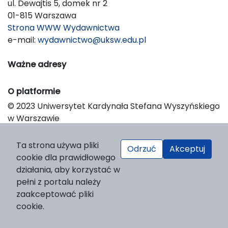
ul. Dewajtis 5, domek nr 2
01-815 Warszawa
Strona WWW Wydawnictwa
e-mail:
wydawnictwo@uksw.edu.pl
Ważne adresy
O platformie
© 2023 Uniwersytet Kardynała Stefana Wyszyńskiego
w Warszawie
Support & Customization by LIBCOM
Platform & Workflow by OJS/PKP
Ta strona używa pliki
Odrzuć
Akceptuj
cookie dla prawidłowego
działania, aby korzystać w
pełni z portalu należy
zaakceptować pliki
cookie.