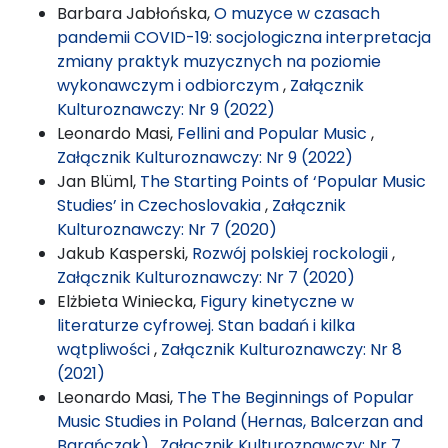
Barbara Jabłońska,
O muzyce w czasach
pandemii COVID-19: socjologiczna interpretacja
zmiany praktyk muzycznych na poziomie
wykonawczym i odbiorczym
,
Załącznik
Kulturoznawczy: Nr 9 (2022)
Leonardo Masi,
Fellini and Popular Music
,
Załącznik Kulturoznawczy: Nr 9 (2022)
Jan Blüml,
The Starting Points of ‘Popular Music
Studies’ in Czechoslovakia
,
Załącznik
Kulturoznawczy: Nr 7 (2020)
Jakub Kasperski,
Rozwój polskiej rockologii
,
Załącznik Kulturoznawczy: Nr 7 (2020)
Elżbieta Winiecka,
Figury kinetyczne w
literaturze cyfrowej. Stan badań i kilka
wątpliwości
,
Załącznik Kulturoznawczy: Nr 8
(2021)
Leonardo Masi,
The The Beginnings of Popular
Music Studies in Poland (Hernas, Balcerzan and
Barańczak)
,
Załącznik Kulturoznawczy: Nr 7