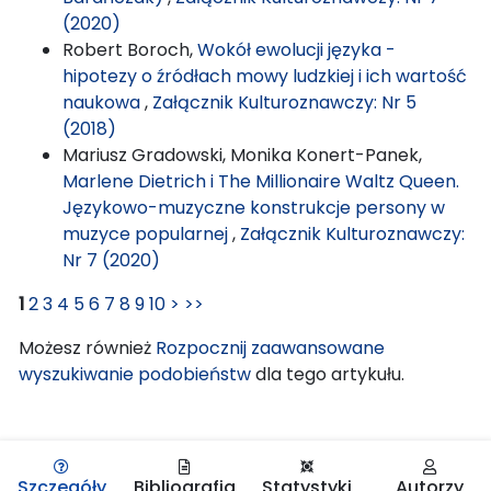
(2020)
Robert Boroch,
Wokół ewolucji języka -
hipotezy o źródłach mowy ludzkiej i ich wartość
naukowa
,
Załącznik Kulturoznawczy: Nr 5
(2018)
Mariusz Gradowski, Monika Konert-Panek,
Marlene Dietrich i The Millionaire Waltz Queen.
Językowo-muzyczne konstrukcje persony w
muzyce popularnej
,
Załącznik Kulturoznawczy:
Nr 7 (2020)
1
2
3
4
5
6
7
8
9
10
>
>>
Możesz również
Rozpocznij zaawansowane
wyszukiwanie podobieństw
dla tego artykułu.
Szczegóły
Bibliografia
Statystyki
Autorzy