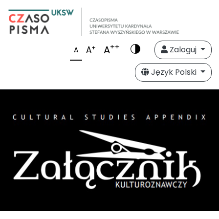
++
A
+
A
Zaloguj
A
Język Polski