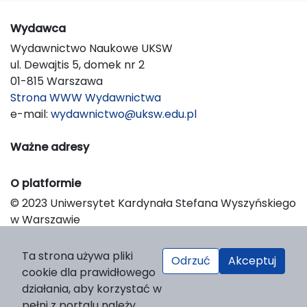
Wydawca
Wydawnictwo Naukowe UKSW
ul. Dewajtis 5, domek nr 2
01-815 Warszawa
Strona WWW Wydawnictwa
e-mail:
wydawnictwo@uksw.edu.pl
Ważne adresy
O platformie
© 2023 Uniwersytet Kardynała Stefana Wyszyńskiego
w Warszawie
Support & Customization by LIBCOM
Platform & Workflow by OJS/PKP
Ta strona używa pliki
Odrzuć
Akceptuj
cookie dla prawidłowego
działania, aby korzystać w
pełni z portalu należy