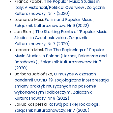
Franco Fabbri,
The Popular Music Studies in
Italy: A Historical/Political Overview
,
Załącznik
Kulturoznawczy: Nr 7 (2020)
Leonardo Masi,
Fellini and Popular Music
,
Załącznik Kulturoznawczy: Nr 9 (2022)
Jan Blüml,
The Starting Points of ‘Popular Music
Studies’ in Czechoslovakia
,
Załącznik
Kulturoznawczy: Nr 7 (2020)
Leonardo Masi,
The The Beginnings of Popular
Music Studies in Poland (Hernas, Balcerzan and
Barańczak)
,
Załącznik Kulturoznawczy: Nr 7
(2020)
Barbara Jabłońska,
O muzyce w czasach
pandemii COVID-19: socjologiczna interpretacja
zmiany praktyk muzycznych na poziomie
wykonawczym i odbiorczym
,
Załącznik
Kulturoznawczy: Nr 9 (2022)
Jakub Kasperski,
Rozwój polskiej rockologii
,
Załącznik Kulturoznawczy: Nr 7 (2020)