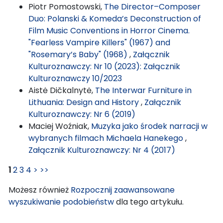
Piotr Pomostowski,
The Director–Composer
Duo: Polanski & Komeda’s Deconstruction of
Film Music Conventions in Horror Cinema.
"Fearless Vampire Killers" (1967) and
"Rosemary’s Baby" (1968)
,
Załącznik
Kulturoznawczy: Nr 10 (2023): Załącznik
Kulturoznawczy 10/2023
Aistė Dičkalnytė,
The Interwar Furniture in
Lithuania: Design and History
,
Załącznik
Kulturoznawczy: Nr 6 (2019)
Maciej Woźniak,
Muzyka jako środek narracji w
wybranych filmach Michaela Hanekego
,
Załącznik Kulturoznawczy: Nr 4 (2017)
1
2
3
4
>
>>
Możesz również
Rozpocznij zaawansowane
wyszukiwanie podobieństw
dla tego artykułu.