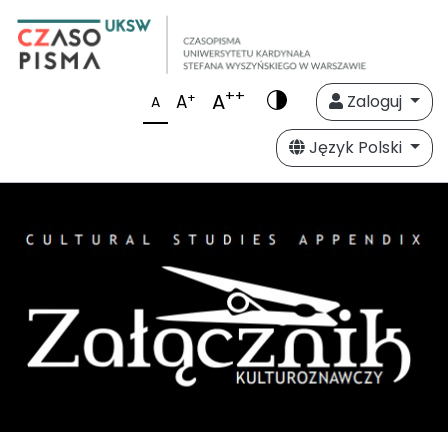
++
A
+
A
Zaloguj
A
Język Polski