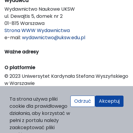
Wydawca
Wydawnictwo Naukowe UKSW
ul. Dewajtis 5, domek nr 2
01-815 Warszawa
Strona WWW Wydawnictwa
e-mail:
wydawnictwo@uksw.edu.pl
Ważne adresy
O platformie
© 2023 Uniwersytet Kardynała Stefana Wyszyńskiego
w Warszawie
Support & Customization by LIBCOM
Platform & Workflow by OJS/PKP
Ta strona używa pliki
Odrzuć
Akceptuj
cookie dla prawidłowego
działania, aby korzystać w
pełni z portalu należy
zaakceptować pliki