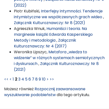
(2022)
Piotr Kubiński,
Interfejsy intymności. Tendencje
intymistyczne we współczesnych grach wideo
,
Załącznik Kulturoznawczy: Nr 8 (2021)
Agnieszka Wnuk,
Humaniści i teoria. Na
marginesie książki Edwarda Kasperskiego
Metody i metodologia
,
Załącznik
Kulturoznawczy: Nr 4 (2017)
Weronika Lipszyc,
Metafora „wiedza to
widzenie” w różnych systemach semiotycznych
i dyskursach
,
Załącznik Kulturoznawczy: Nr 8
(2021)
<<
<
1
2
3
4
5
6
7
8
9
10
>
>>
Możesz również
Rozpocznij zaawansowane
wyszukiwanie podobieństw
dla tego artykułu.