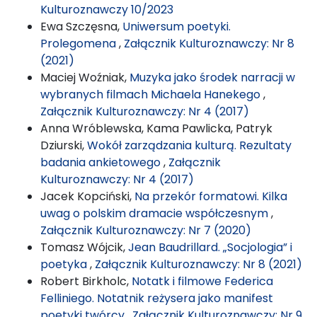
Kulturoznawczy 10/2023
Ewa Szczęsna,
Uniwersum poetyki.
Prolegomena
,
Załącznik Kulturoznawczy: Nr 8
(2021)
Maciej Woźniak,
Muzyka jako środek narracji w
wybranych filmach Michaela Hanekego
,
Załącznik Kulturoznawczy: Nr 4 (2017)
Anna Wróblewska, Kama Pawlicka, Patryk
Dziurski,
Wokół zarządzania kulturą. Rezultaty
badania ankietowego
,
Załącznik
Kulturoznawczy: Nr 4 (2017)
Jacek Kopciński,
Na przekór formatowi. Kilka
uwag o polskim dramacie współczesnym
,
Załącznik Kulturoznawczy: Nr 7 (2020)
Tomasz Wójcik,
Jean Baudrillard. „Socjologia” i
poetyka
,
Załącznik Kulturoznawczy: Nr 8 (2021)
Robert Birkholc,
Notatk i filmowe Federica
Felliniego. Notatnik reżysera jako manifest
poetyki twórcy
,
Załącznik Kulturoznawczy: Nr 9