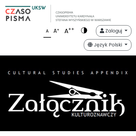
++
A
+
A
Zaloguj
A
Język Polski