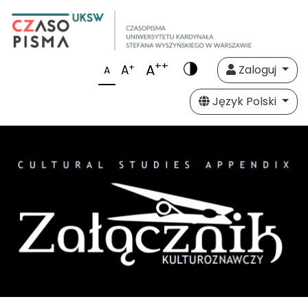
++
A
+
A
Zaloguj
A
Język Polski