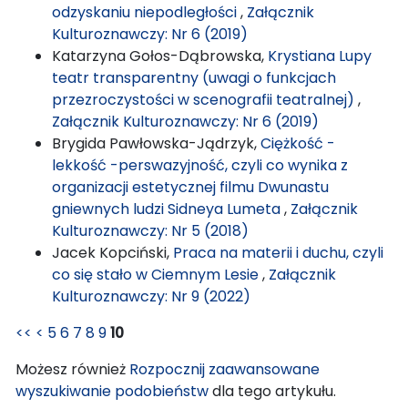
odzyskaniu niepodległości
,
Załącznik
Kulturoznawczy: Nr 6 (2019)
Katarzyna Gołos-Dąbrowska,
Krystiana Lupy
teatr transparentny (uwagi o funkcjach
przezroczystości w scenografii teatralnej)
,
Załącznik Kulturoznawczy: Nr 6 (2019)
Brygida Pawłowska-Jądrzyk,
Ciężkość -
lekkość -perswazyjność, czyli co wynika z
organizacji estetycznej filmu Dwunastu
gniewnych ludzi Sidneya Lumeta
,
Załącznik
Kulturoznawczy: Nr 5 (2018)
Jacek Kopciński,
Praca na materii i duchu, czyli
co się stało w Ciemnym Lesie
,
Załącznik
Kulturoznawczy: Nr 9 (2022)
<<
<
5
6
7
8
9
10
Możesz również
Rozpocznij zaawansowane
wyszukiwanie podobieństw
dla tego artykułu.