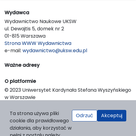
Wydawca
Wydawnictwo Naukowe UKSW
ul. Dewajtis 5, domek nr 2
01-815 Warszawa
Strona WWW Wydawnictwa
e-mail:
wydawnictwo@uksw.edu.pl
Ważne adresy
O platformie
© 2023 Uniwersytet Kardynała Stefana Wyszyńskiego
w Warszawie
Support & Customization by LIBCOM
Platform & Workflow by OJS/PKP
Ta strona używa pliki
Odrzuć
Akceptuj
cookie dla prawidłowego
działania, aby korzystać w
pełni z portalu należy