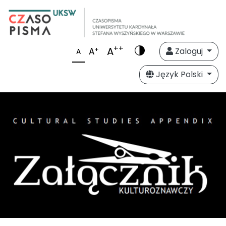
++
A
+
A
Zaloguj
A
Język Polski