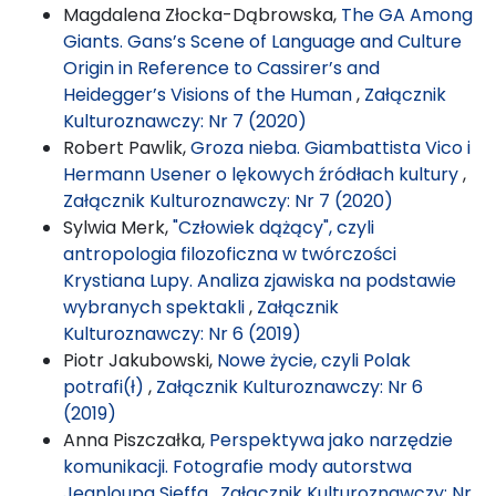
Magdalena Złocka-Dąbrowska,
The GA Among
Giants. Gans’s Scene of Language and Culture
Origin in Reference to Cassirer’s and
Heidegger’s Visions of the Human
,
Załącznik
Kulturoznawczy: Nr 7 (2020)
Robert Pawlik,
Groza nieba. Giambattista Vico i
Hermann Usener o lękowych źródłach kultury
,
Załącznik Kulturoznawczy: Nr 7 (2020)
Sylwia Merk,
"Człowiek dążący", czyli
antropologia filozoficzna w twórczości
Krystiana Lupy. Analiza zjawiska na podstawie
wybranych spektakli
,
Załącznik
Kulturoznawczy: Nr 6 (2019)
Piotr Jakubowski,
Nowe życie, czyli Polak
potrafi(ł)
,
Załącznik Kulturoznawczy: Nr 6
(2019)
Anna Piszczałka,
Perspektywa jako narzędzie
komunikacji. Fotografie mody autorstwa
Jeanloupa Sieffa
,
Załącznik Kulturoznawczy: Nr