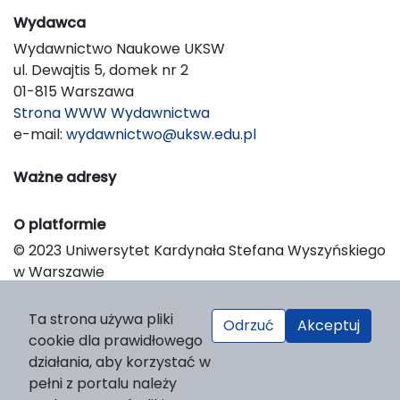
Wydawca
Wydawnictwo Naukowe UKSW
ul. Dewajtis 5, domek nr 2
01-815 Warszawa
Strona WWW Wydawnictwa
e-mail:
wydawnictwo@uksw.edu.pl
Ważne adresy
O platformie
© 2023 Uniwersytet Kardynała Stefana Wyszyńskiego
w Warszawie
Support & Customization by LIBCOM
Platform & Workflow by OJS/PKP
Ta strona używa pliki
Odrzuć
Akceptuj
cookie dla prawidłowego
działania, aby korzystać w
pełni z portalu należy