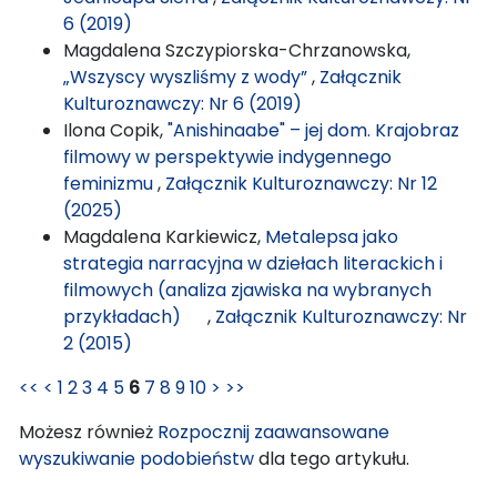
6 (2019)
Magdalena Szczypiorska-Chrzanowska,
„Wszyscy wyszliśmy z wody”
,
Załącznik
Kulturoznawczy: Nr 6 (2019)
Ilona Copik,
"Anishinaabe" – jej dom. Krajobraz
filmowy w perspektywie indygennego
feminizmu
,
Załącznik Kulturoznawczy: Nr 12
(2025)
Magdalena Karkiewicz,
Metalepsa jako
strategia narracyjna w dziełach literackich i
filmowych (analiza zjawiska na wybranych
przykładach)
,
Załącznik Kulturoznawczy: Nr
2 (2015)
<<
<
1
2
3
4
5
6
7
8
9
10
>
>>
Możesz również
Rozpocznij zaawansowane
wyszukiwanie podobieństw
dla tego artykułu.