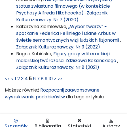
status zwiastuna filmowego (w kontekście
Psychozy Alfreda Hitchcocka)
,
Załącznik
Kulturoznawczy: Nr 7 (2020)
Katarzyna Ziemlewska,
„Wybór twarzy” −
spotkanie Federica Felliniego i Diane Arbus w
świetle semantycznych wizji ludzkich fizjonomii
,
Załącznik Kulturoznawczy: Nr 9 (2022)
Bogna Kubińska,
Figury grozy w literackiej i
malarskiej twórczości Zdzisława Beksińskiego
,
Załącznik Kulturoznawczy: Nr 8 (2021)
<<
<
1
2
3
4
5
6
7
8
9
10
>
>>
Możesz również
Rozpocznij zaawansowane
wyszukiwanie podobieństw
dla tego artykułu.
Szczegóły
Bibliografia
Statystyki
Autorzy