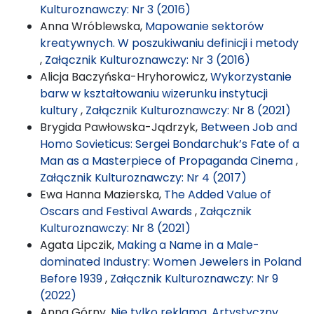
Kulturoznawczy: Nr 3 (2016)
Anna Wróblewska,
Mapowanie sektorów
kreatywnych. W poszukiwaniu definicji i metody
,
Załącznik Kulturoznawczy: Nr 3 (2016)
Alicja Baczyńska-Hryhorowicz,
Wykorzystanie
barw w kształtowaniu wizerunku instytucji
kultury
,
Załącznik Kulturoznawczy: Nr 8 (2021)
Brygida Pawłowska-Jądrzyk,
Between Job and
Homo Sovieticus: Sergei Bondarchuk’s Fate of a
Man as a Masterpiece of Propaganda Cinema
,
Załącznik Kulturoznawczy: Nr 4 (2017)
Ewa Hanna Mazierska,
The Added Value of
Oscars and Festival Awards
,
Załącznik
Kulturoznawczy: Nr 8 (2021)
Agata Lipczik,
Making a Name in a Male-
dominated Industry: Women Jewelers in Poland
Before 1939
,
Załącznik Kulturoznawczy: Nr 9
(2022)
Anna Górny,
Nie tylko reklama. Artystyczny