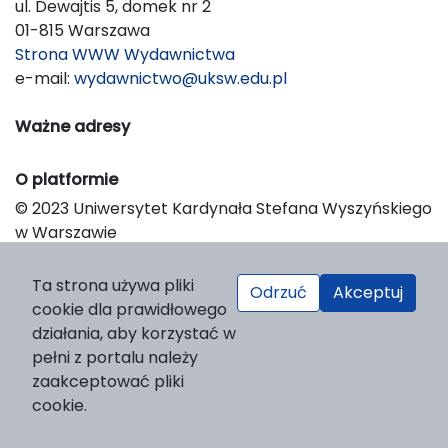
ul. Dewajtis 5, domek nr 2
01-815 Warszawa
Strona WWW Wydawnictwa
e-mail:
wydawnictwo@uksw.edu.pl
Ważne adresy
O platformie
© 2023 Uniwersytet Kardynała Stefana Wyszyńskiego
w Warszawie
Support & Customization by LIBCOM
Platform & Workflow by OJS/PKP
Ta strona używa pliki
Odrzuć
Akceptuj
cookie dla prawidłowego
działania, aby korzystać w
pełni z portalu należy
zaakceptować pliki
cookie.