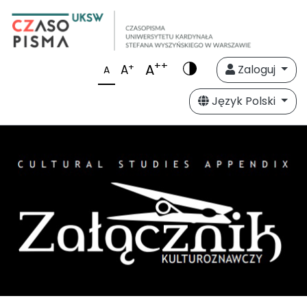
++
A
+
A
Zaloguj
A
Język Polski