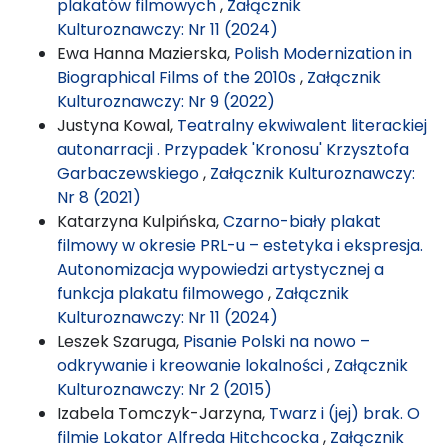
plakatów filmowych
,
Załącznik
Kulturoznawczy: Nr 11 (2024)
Ewa Hanna Mazierska,
Polish Modernization in
Biographical Films of the 2010s
,
Załącznik
Kulturoznawczy: Nr 9 (2022)
Justyna Kowal,
Teatralny ekwiwalent literackiej
autonarracji . Przypadek 'Kronosu' Krzysztofa
Garbaczewskiego
,
Załącznik Kulturoznawczy:
Nr 8 (2021)
Katarzyna Kulpińska,
Czarno-biały plakat
filmowy w okresie PRL-u – estetyka i ekspresja.
Autonomizacja wypowiedzi artystycznej a
funkcja plakatu filmowego
,
Załącznik
Kulturoznawczy: Nr 11 (2024)
Leszek Szaruga,
Pisanie Polski na nowo –
odkrywanie i kreowanie lokalności
,
Załącznik
Kulturoznawczy: Nr 2 (2015)
Izabela Tomczyk-Jarzyna,
Twarz i (jej) brak. O
filmie Lokator Alfreda Hitchcocka
,
Załącznik