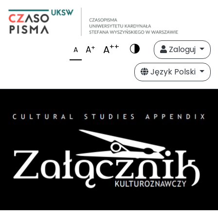
++
A
+
A
Zaloguj
A
Język Polski