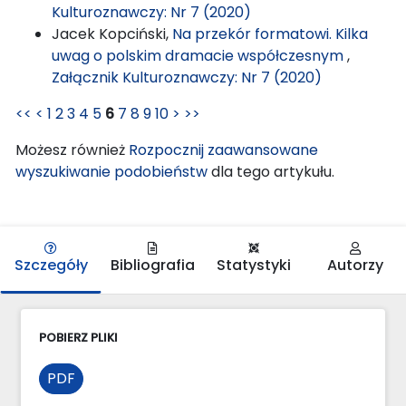
Kulturoznawczy: Nr 7 (2020)
Jacek Kopciński,
Na przekór formatowi. Kilka
uwag o polskim dramacie współczesnym
,
Załącznik Kulturoznawczy: Nr 7 (2020)
<<
<
1
2
3
4
5
6
7
8
9
10
>
>>
Możesz również
Rozpocznij zaawansowane
wyszukiwanie podobieństw
dla tego artykułu.
Szczegóły
Bibliografia
Statystyki
Autorzy
POBIERZ PLIKI
PDF