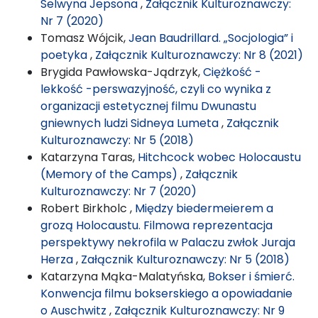
Selwyna Jepsona
,
Załącznik Kulturoznawczy:
Nr 7 (2020)
Tomasz Wójcik,
Jean Baudrillard. „Socjologia” i
poetyka
,
Załącznik Kulturoznawczy: Nr 8 (2021)
Brygida Pawłowska-Jądrzyk,
Ciężkość -
lekkość -perswazyjność, czyli co wynika z
organizacji estetycznej filmu Dwunastu
gniewnych ludzi Sidneya Lumeta
,
Załącznik
Kulturoznawczy: Nr 5 (2018)
Katarzyna Taras,
Hitchcock wobec Holocaustu
(Memory of the Camps)
,
Załącznik
Kulturoznawczy: Nr 7 (2020)
Robert Birkholc ,
Między biedermeierem a
grozą Holocaustu. Filmowa reprezentacja
perspektywy nekrofila w Palaczu zwłok Juraja
Herza
,
Załącznik Kulturoznawczy: Nr 5 (2018)
Katarzyna Mąka-Malatyńska,
Bokser i śmierć.
Konwencja filmu bokserskiego a opowiadanie
o Auschwitz
,
Załącznik Kulturoznawczy: Nr 9