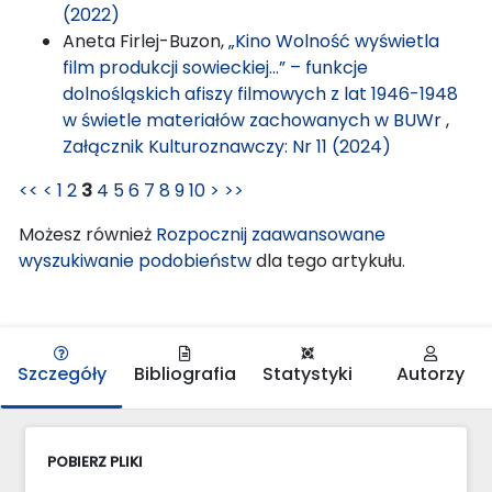
(2022)
Aneta Firlej-Buzon,
„Kino Wolność wyświetla
film produkcji sowieckiej…” – funkcje
dolnośląskich afiszy filmowych z lat 1946-1948
w świetle materiałów zachowanych w BUWr
,
Załącznik Kulturoznawczy: Nr 11 (2024)
<<
<
1
2
3
4
5
6
7
8
9
10
>
>>
Możesz również
Rozpocznij zaawansowane
wyszukiwanie podobieństw
dla tego artykułu.
Szczegóły
Bibliografia
Statystyki
Autorzy
POBIERZ PLIKI