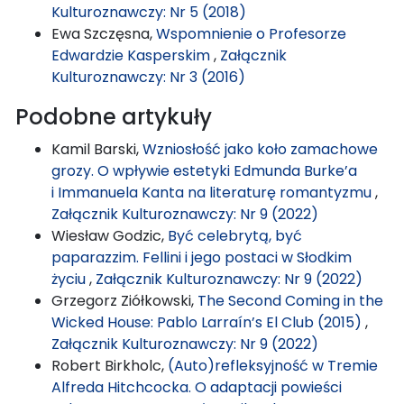
Kulturoznawczy: Nr 5 (2018)
Ewa Szczęsna,
Wspomnienie o Profesorze
Edwardzie Kasperskim
,
Załącznik
Kulturoznawczy: Nr 3 (2016)
Podobne artykuły
Kamil Barski,
Wzniosłość jako koło zamachowe
grozy. O wpływie estetyki Edmunda Burke’a
i Immanuela Kanta na literaturę romantyzmu
,
Załącznik Kulturoznawczy: Nr 9 (2022)
Wiesław Godzic,
Być celebrytą, być
paparazzim. Fellini i jego postaci w Słodkim
życiu
,
Załącznik Kulturoznawczy: Nr 9 (2022)
Grzegorz Ziółkowski,
The Second Coming in the
Wicked House: Pablo Larraín’s El Club (2015)
,
Załącznik Kulturoznawczy: Nr 9 (2022)
Robert Birkholc,
(Auto)refleksyjność w Tremie
Alfreda Hitchcocka. O adaptacji powieści