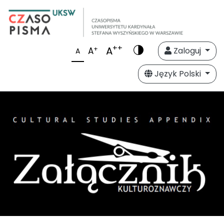
++
A
+
A
Zaloguj
A
Język Polski