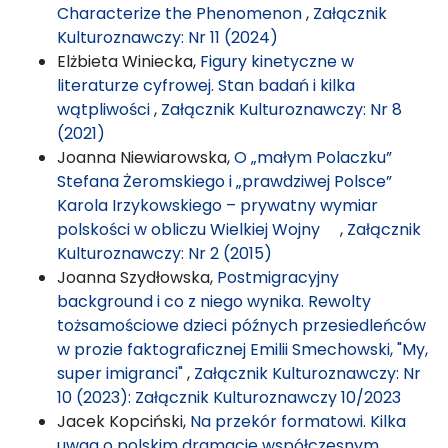
Characterize the Phenomenon
,
Załącznik
Kulturoznawczy: Nr 11 (2024)
Elżbieta Winiecka,
Figury kinetyczne w
literaturze cyfrowej. Stan badań i kilka
wątpliwości
,
Załącznik Kulturoznawczy: Nr 8
(2021)
Joanna Niewiarowska,
O „małym Polaczku”
Stefana Żeromskiego i „prawdziwej Polsce”
Karola Irzykowskiego – prywatny wymiar
polskości w obliczu Wielkiej Wojny
,
Załącznik
Kulturoznawczy: Nr 2 (2015)
Joanna Szydłowska,
Postmigracyjny
background i co z niego wynika. Rewolty
tożsamościowe dzieci późnych przesiedleńców
w prozie faktograficznej Emilii Smechowski, "My,
super imigranci"
,
Załącznik Kulturoznawczy: Nr
10 (2023): Załącznik Kulturoznawczy 10/2023
Jacek Kopciński,
Na przekór formatowi. Kilka
uwag o polskim dramacie współczesnym
,