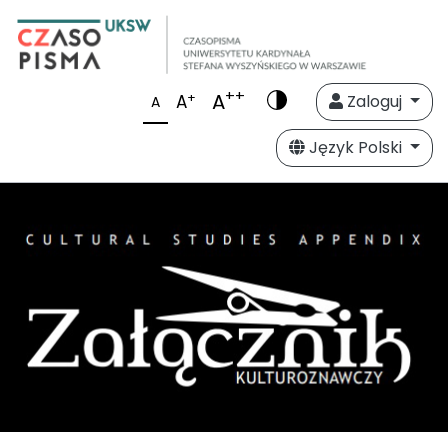
++
A
+
A
Zaloguj
A
Język Polski