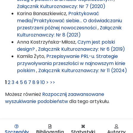
Załącznik Kulturoznawczy: Nr 7 (2020)
Karina Banaszkiewicz,
Praktykować
media/Praktykować siebie… O doświadczaniu
przestrzeni późnej nowoczesności
,
Załącznik
Kulturoznawczy: Nr 8 (2021)
Anna Kostrzyńska-Miłosz,
Czym jest polski
design?
,
Załącznik Kulturoznawczy: Nr 6 (2019)
Kamila Żyto,
Przepisywanie PRL-u. Strategie
przywoływania przeszłości w najnowszym kinie
polskim
,
Załącznik Kulturoznawczy: Nr 11 (2024)
1
2
3
4
5
6
7
8
9
10
>
>>
Możesz również
Rozpocznij zaawansowane
wyszukiwanie podobieństw
dla tego artykułu.
Szczegóły
Bibliografia
Statystyki
Autorzy