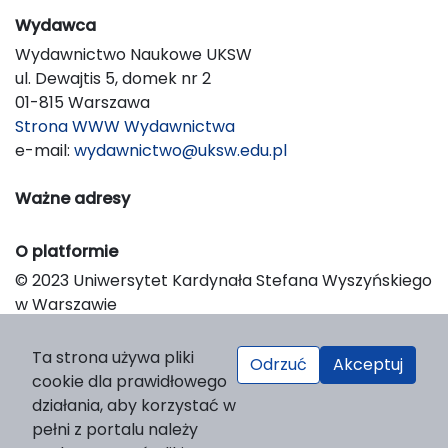
Wydawca
Wydawnictwo Naukowe UKSW
ul. Dewajtis 5, domek nr 2
01-815 Warszawa
Strona WWW Wydawnictwa
e-mail:
wydawnictwo@uksw.edu.pl
Ważne adresy
O platformie
© 2023 Uniwersytet Kardynała Stefana Wyszyńskiego
w Warszawie
Support & Customization by LIBCOM
Platform & Workflow by OJS/PKP
Ta strona używa pliki
Odrzuć
Akceptuj
cookie dla prawidłowego
działania, aby korzystać w
pełni z portalu należy