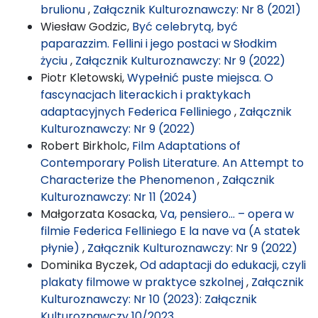
brulionu
,
Załącznik Kulturoznawczy: Nr 8 (2021)
Wiesław Godzic,
Być celebrytą, być
paparazzim. Fellini i jego postaci w Słodkim
życiu
,
Załącznik Kulturoznawczy: Nr 9 (2022)
Piotr Kletowski,
Wypełnić puste miejsca. O
fascynacjach literackich i praktykach
adaptacyjnych Federica Felliniego
,
Załącznik
Kulturoznawczy: Nr 9 (2022)
Robert Birkholc,
Film Adaptations of
Contemporary Polish Literature. An Attempt to
Characterize the Phenomenon
,
Załącznik
Kulturoznawczy: Nr 11 (2024)
Małgorzata Kosacka,
Va, pensiero… – opera w
filmie Federica Felliniego E la nave va (A statek
płynie)
,
Załącznik Kulturoznawczy: Nr 9 (2022)
Dominika Byczek,
Od adaptacji do edukacji, czyli
plakaty filmowe w praktyce szkolnej
,
Załącznik
Kulturoznawczy: Nr 10 (2023): Załącznik
Kulturoznawczy 10/2023