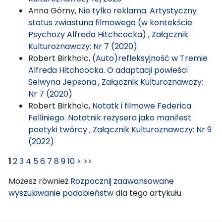
Anna Górny,
Nie tylko reklama. Artystyczny
status zwiastuna filmowego (w kontekście
Psychozy Alfreda Hitchcocka)
,
Załącznik
Kulturoznawczy: Nr 7 (2020)
Robert Birkholc,
(Auto)refleksyjność w Tremie
Alfreda Hitchcocka. O adaptacji powieści
Selwyna Jepsona
,
Załącznik Kulturoznawczy:
Nr 7 (2020)
Robert Birkholc,
Notatk i filmowe Federica
Felliniego. Notatnik reżysera jako manifest
poetyki twórcy
,
Załącznik Kulturoznawczy: Nr 9
(2022)
1
2
3
4
5
6
7
8
9
10
>
>>
Możesz również
Rozpocznij zaawansowane
wyszukiwanie podobieństw
dla tego artykułu.