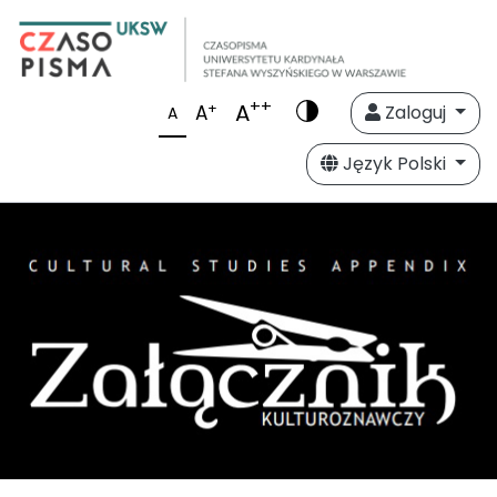
++
A
+
A
Zaloguj
A
Język Polski