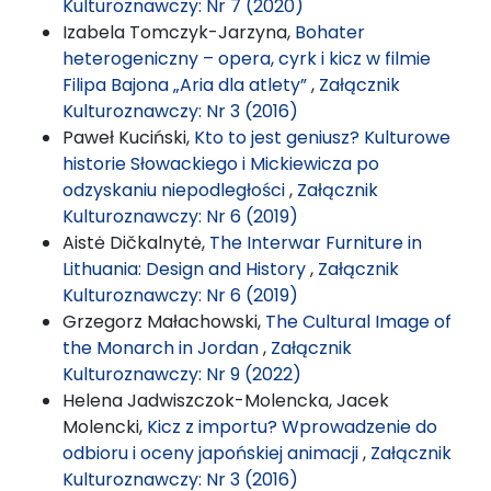
Kulturoznawczy: Nr 7 (2020)
Izabela Tomczyk-Jarzyna,
Bohater
heterogeniczny – opera, cyrk i kicz w filmie
Filipa Bajona „Aria dla atlety”
,
Załącznik
Kulturoznawczy: Nr 3 (2016)
Paweł Kuciński,
Kto to jest geniusz? Kulturowe
historie Słowackiego i Mickiewicza po
odzyskaniu niepodległości
,
Załącznik
Kulturoznawczy: Nr 6 (2019)
Aistė Dičkalnytė,
The Interwar Furniture in
Lithuania: Design and History
,
Załącznik
Kulturoznawczy: Nr 6 (2019)
Grzegorz Małachowski,
The Cultural Image of
the Monarch in Jordan
,
Załącznik
Kulturoznawczy: Nr 9 (2022)
Helena Jadwiszczok-Molencka, Jacek
Molencki,
Kicz z importu? Wprowadzenie do
odbioru i oceny japońskiej animacji
,
Załącznik
Kulturoznawczy: Nr 3 (2016)