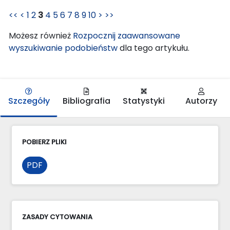
<<
<
1
2
3
4
5
6
7
8
9
10
>
>>
Możesz również
Rozpocznij zaawansowane
wyszukiwanie podobieństw
dla tego artykułu.
Szczegóły
Bibliografia
Statystyki
Autorzy
POBIERZ PLIKI
PDF
ZASADY CYTOWANIA