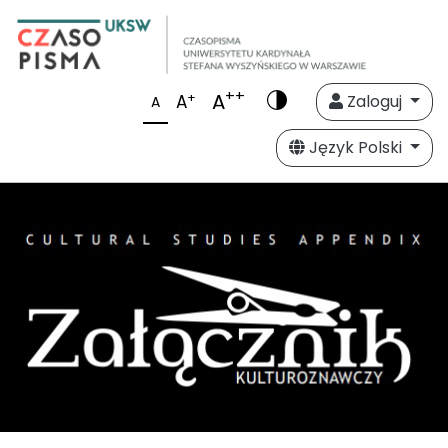
++
A
+
A
Zaloguj
A
Język Polski