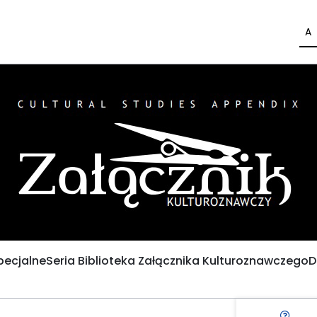
A
pecjalne
Seria Biblioteka Załącznika Kulturoznawczego
D