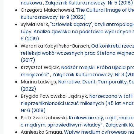
naukowa
,
Załącznik Kulturoznawczy: Nr 5 (2018)
Grzegorz Małachowski,
The Cultural Image of t
Kulturoznawczy: Nr 9 (2022)
Sylwia Merk,
"Człowiek dążący", czyli antropologi
Lupy. Analiza zjawiska na podstawie wybranych 
6 (2019)
Weronika Kobylińska-Bunsch,
Od konkretu rzecz
refleksja wokół wczesnych prac Stefana Wojne
(2017)
Krzysztof Wójcik,
Nadzór miejski. Próba ujęcia p
mniejszości”
,
Załącznik Kulturoznawczy: Nr 3 (20
Marina Ludwigs,
Narrative: Event, Temporality, 
(2022)
Brygida Pawłowska-Jądrzyk,
Narzeczona w tafli 
nieprzeniknioności uczuć miłosnych (45 lat An
Nr 6 (2019)
Piotr Zwierzchowski,
Królewskie sny, czyli „marz
o mądrym, sprawiedliwym władcy”
,
Załącznik K
Agnieszka Smaga,
Wpływ medium cyfrowego na 