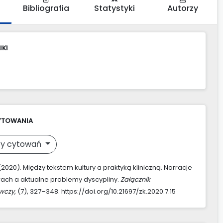
Bibliografia
Statystyki
Autorzy
IKI
YTOWANIA
y cytowań
 (2020). Między tekstem kultury a praktyką kliniczną. Narracje
rach a aktualne problemy dyscypliny.
Załącznik
awczy
, (7), 327–348. https://doi.org/10.21697/zk.2020.7.15