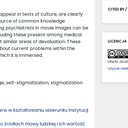
CITED BY /
ppear in texts of culture, are clearly
 source of common knowledge
ing psychiatrists in movie images can be
including these present among medical
ct similar areas of devaluation. These
LICENCJA
about current problems within the
which it is immersed.
Utwór dostę
Użycie ni
e, self-stigmatization, stigmatization
rw w kształtowaniu wizerunku instytucji
 o źródłach mowy ludzkiej i ich wartość