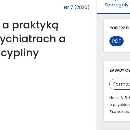
Szczegóły
Nr 7 (2020)
 a praktyką
POBIERZ PL
sychiatrach a
PDF
cypliny
ZASADY C
Format
Hoss, A. R.
o psychiat
Kulturozn