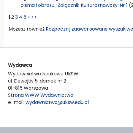
pisma i obrazu
,
Załącznik Kulturoznawczy: Nr 1 (
1
2
3
4
5
>
>>
Możesz również
Rozpocznij zaawansowane wyszukiwa
Wydawca
Wydawnictwo Naukowe UKSW
ul. Dewajtis 5, domek nr 2
01-815 Warszawa
Strona WWW Wydawnictwa
e-mail:
wydawnictwo@uksw.edu.pl