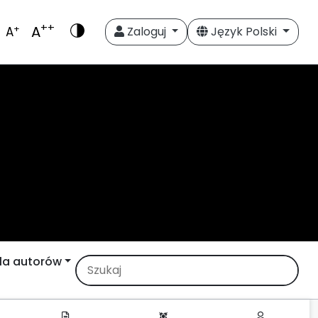
++
A
+
A
Zaloguj
Język Polski
la autorów