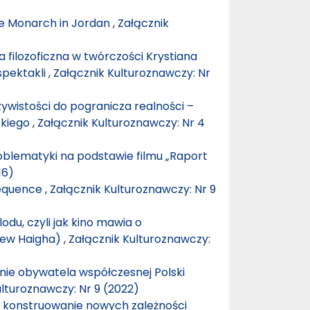
he Monarch in Jordan
,
Załącznik
a filozoficzna w twórczości Krystiana
spektakli
,
Załącznik Kulturoznawczy: Nr
ywistości do pogranicza realności –
ckiego
,
Załącznik Kulturoznawczy: Nr 4
roblematyki na podstawie filmu „Raport
16)
Sequence
,
Załącznik Kulturoznawczy: Nr 9
lodu, czyli jak kino mawia o
drew Haigha)
,
Załącznik Kulturoznawczy:
enie obywatela współczesnej Polski
ulturoznawczy: Nr 9 (2022)
konstruowanie nowych zależności