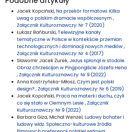
Podobne artykuły
Jacek Kopciński,
Na przekór formatowi. Kilka
uwag o polskim dramacie współczesnym
,
Załącznik Kulturoznawczy: Nr 7 (2020)
Łukasz Bańburski,
Telewizyjne kanały
tematyczne w Polsce w kontekście przemian
technologicznych i dominacji nowych mediów
,
Załącznik Kulturoznawczy: Nr 4 (2017)
Sławomir Jacek Żurek,
Jezus spłonął w stodole.
Obraz chrześcijan w Pingpongiście Józefa Hena
,
Załącznik Kulturoznawczy: Nr 9 (2022)
Anna Kostrzyńska-Miłosz,
Czym jest polski
design?
,
Załącznik Kulturoznawczy: Nr 6 (2019)
Jacek Kopciński,
Praca na materii i duchu, czyli
co się stało w Ciemnym Lesie
,
Załącznik
Kulturoznawczy: Nr 9 (2022)
Barbara Giza, Michał Wenzel,
Ludowy bohater i
ludowy widz. Społeczno-kulturowe źródła
filmowych preferencji polskiej widowni
,