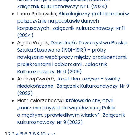
Załącznik Kulturoznawczy: Nr 11 (2024)
Laura Polkowska,
Aksjologiczny profil starości w
polszczyźnie na podstawie danych
korpusowych
,
Załącznik Kulturoznawczy: Nr 11
(2024)
Agata Wójcik,
Działalność Towarzystwa Polska
Sztuka Stosowana (1901–1913) – próby
nawiązania współpracy między producentami,
projektantami i odbiorcami
,
Załącznik
Kulturoznawczy: Nr 6 (2019)
Andrzej Gwóźdź,
Józef Hen, reżyser – światy
niedokończone
,
Załącznik Kulturoznawczy: Nr 9
(2022)
Piotr Zwierzchowski,
Królewskie sny, czyli
„marzenie obywatela współczesnej Polski
o mądrym, sprawiedliwym władcy”
,
Załącznik
Kulturoznawczy: Nr 9 (2022)
1
2
3
4
5
6
7
8
9
10
>
>>