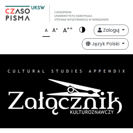
++
A
+
A
Zaloguj
A
Język Polski