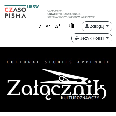
++
A
+
A
Zaloguj
A
Język Polski