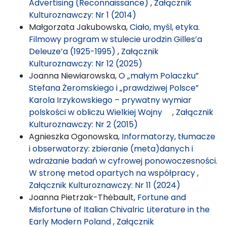
Advertising (Reconnaissance)
,
Załącznik
Kulturoznawczy: Nr 1 (2014)
Małgorzata Jakubowska,
Ciało, myśl, etyka.
Filmowy program w stulecie urodzin Gilles’a
Deleuze’a (1925-1995)
,
Załącznik
Kulturoznawczy: Nr 12 (2025)
Joanna Niewiarowska,
O „małym Polaczku”
Stefana Żeromskiego i „prawdziwej Polsce”
Karola Irzykowskiego – prywatny wymiar
polskości w obliczu Wielkiej Wojny
,
Załącznik
Kulturoznawczy: Nr 2 (2015)
Agnieszka Ogonowska,
Informatorzy, tłumacze
i obserwatorzy: zbieranie (meta)danych i
wdrażanie badań w cyfrowej ponowoczesności.
W stronę metod opartych na współpracy
,
Załącznik Kulturoznawczy: Nr 11 (2024)
Joanna Pietrzak-Thėbault,
Fortune and
Misfortune of Italian Chivalric Literature in the
Early Modern Poland
,
Załącznik