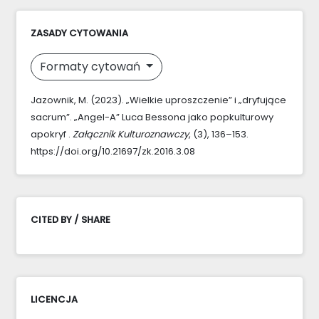
ZASADY CYTOWANIA
Formaty cytowań
Jazownik, M. (2023). „Wielkie uproszczenie” i „dryfujące
sacrum”. „Angel-A” Luca Bessona jako popkulturowy
apokryf .
Załącznik Kulturoznawczy
, (3), 136–153.
https://doi.org/10.21697/zk.2016.3.08
CITED BY / SHARE
LICENCJA