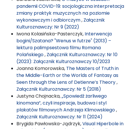
pandemii COVID-19: socjologiczna interpretacja
zmiany praktyk muzycznych na poziomie
wykonawczym i odbiorczym
,
Załącznik
Kulturoznawczy: Nr 9 (2022)
Iwona Kolasińska-Pasterczyk,
Interwencja
bogini/Szatana? "Wenus w futrze" (2013) –
lektura palimpsestowa filmu Romana
Polańskiego
,
Załącznik Kulturoznawczy: Nr 10
(2023): Załącznik Kulturoznawczy 10/2023
Joanna Komorowska,
The Masters of Truth in
the Middle-Earth or the Worlds of Fantasy as
Seen through the Lens of Detienne’s Theory
,
Załącznik Kulturoznawczy: Nr 5 (2018)
Justyna Chojnacka,
„Spowiedź żarliwego
kinomana”, czyli inspiracje, budowa i styl
plakatów filmowych Andrzeja Klimowskiego
,
Załącznik Kulturoznawczy: Nr 11 (2024)
Brygida Pawłowska-Jądrzyk,
Visual Hiperbole in