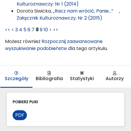
Kulturoznawczy: Nr 1 (2014)
Dorota Siwicka,
„Racz nam wrócić, Panie...”
,
Załącznik Kulturoznawczy: Nr 2 (2015)
<<
<
3
4
5
6
7
8
9
10
>
>>
Możesz również
Rozpocznij zaawansowane
wyszukiwanie podobieństw
dla tego artykułu.
Szczegóły
Bibliografia
Statystyki
Autorzy
POBIERZ PLIKI
PDF