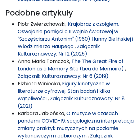
Podobne artykuły
Piotr Zwierzchowski,
Krajobraz z czołgiem.
Oswajanie pamięci o II wojnie światowej w
"Szczęściarzu Antonim" (1960) Hanny Bielińskiej i
Włodzimierza Haupego
,
Załącznik
Kulturoznawczy: Nr 12 (2025)
Anna Maria Tomczak,
The The Great Fire of
London as a Memory Site (Lieu de Mémoire)
,
Załącznik Kulturoznawczy: Nr 6 (2019)
Elżbieta Winiecka,
Figury kinetyczne w
literaturze cyfrowej. Stan badań i kilka
wątpliwości
,
Załącznik Kulturoznawczy: Nr 8
(2021)
Barbara Jabłońska,
O muzyce w czasach
pandemii COVID-19: socjologiczna interpretacja
zmiany praktyk muzycznych na poziomie
wykonawczym i odbiorczym
,
Załącznik