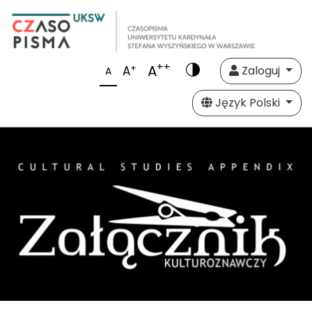
++
A
+
A
Zaloguj
A
Język Polski