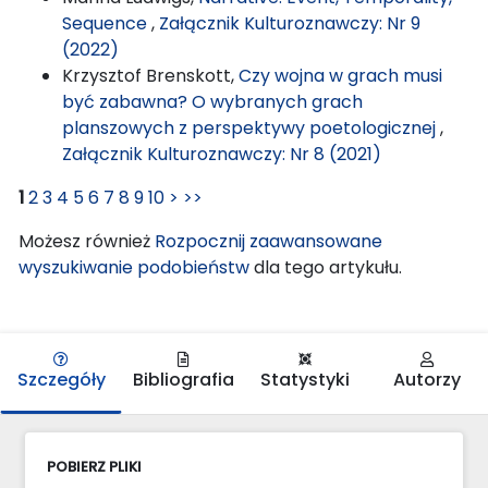
Sequence
,
Załącznik Kulturoznawczy: Nr 9
(2022)
Krzysztof Brenskott,
Czy wojna w grach musi
być zabawna? O wybranych grach
planszowych z perspektywy poetologicznej
,
Załącznik Kulturoznawczy: Nr 8 (2021)
1
2
3
4
5
6
7
8
9
10
>
>>
Możesz również
Rozpocznij zaawansowane
wyszukiwanie podobieństw
dla tego artykułu.
Szczegóły
Bibliografia
Statystyki
Autorzy
POBIERZ PLIKI