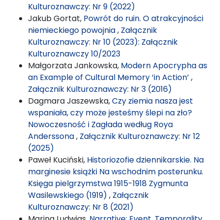
Kulturoznawczy: Nr 9 (2022)
Jakub Gortat,
Powrót do ruin. O atrakcyjności
niemieckiego powojnia
,
Załącznik
Kulturoznawczy: Nr 10 (2023): Załącznik
Kulturoznawczy 10/2023
Małgorzata Jankowska,
Modern Apocrypha as
an Example of Cultural Memory ‘in Action’
,
Załącznik Kulturoznawczy: Nr 3 (2016)
Dagmara Jaszewska,
Czy ziemia nasza jest
wspaniała, czy może jesteśmy ślepi na zło?
Nowoczesność i Zagłada według Roya
Anderssona
,
Załącznik Kulturoznawczy: Nr 12
(2025)
Paweł Kuciński,
Historiozofie dziennikarskie. Na
marginesie książki Na wschodnim posterunku.
Księga pielgrzymstwa 1915-1918 Zygmunta
Wasilewskiego (1919)
,
Załącznik
Kulturoznawczy: Nr 8 (2021)
Marina Ludwigs,
Narrative: Event, Temporality,