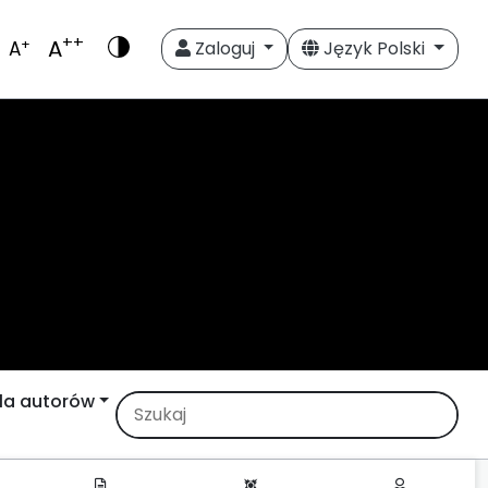
++
A
+
A
Zaloguj
Język Polski
la autorów