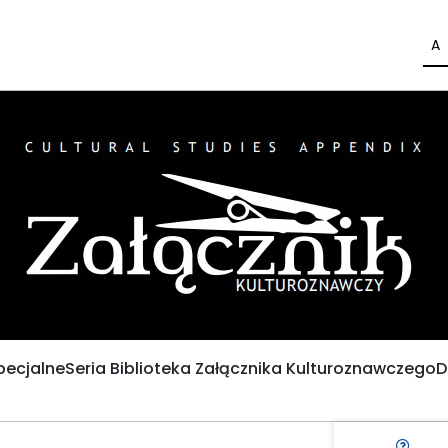
A
pecjalne
Seria Biblioteka Załącznika Kulturoznawczego
D