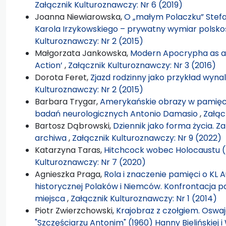
Załącznik Kulturoznawczy: Nr 6 (2019)
Joanna Niewiarowska,
O „małym Polaczku” Stefa
Karola Irzykowskiego – prywatny wymiar polsko
Kulturoznawczy: Nr 2 (2015)
Małgorzata Jankowska,
Modern Apocrypha as an
Action’
,
Załącznik Kulturoznawczy: Nr 3 (2016)
Dorota Feret,
Zjazd rodzinny jako przykład wyna
Kulturoznawczy: Nr 2 (2015)
Barbara Trygar,
Amerykańskie obrazy w pamięci
badań neurologicznych Antonio Damasio
,
Załąc
Bartosz Dąbrowski,
Dziennik jako forma życia. Z
archiwa
,
Załącznik Kulturoznawczy: Nr 9 (2022)
Katarzyna Taras,
Hitchcock wobec Holocaustu
Kulturoznawczy: Nr 7 (2020)
Agnieszka Praga,
Rola i znaczenie pamięci o KL 
historycznej Polaków i Niemców. Konfrontacja p
miejsca
,
Załącznik Kulturoznawczy: Nr 1 (2014)
Piotr Zwierzchowski,
Krajobraz z czołgiem. Oswaj
"Szczęściarzu Antonim" (1960) Hanny Bielińskiej