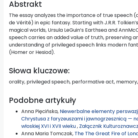
Abstrakt
The essay analyzes the importance of true speech (as
de Vérité) in epic fantasy. Starting with J.R.R. Tolkie
magical worlds, Ursula LeGuin’s Earthsea and AnnMcCa
speech carries an added value of truth, preserving an
understanding of privileged speech links modern fanta
(Homer or Hesiod).
Słowa kluczowe:
orality, privileged speech, performative act, memory,
Podobne artykuły
Anna Pięcińska,
Niewerbalne elementy perswazji w
Chrystusa z faryzeuszami i jawnogrzesznicą — n
włoskiej XVI i XVII wieku
,
Załącznik Kulturoznawczy
Anna Maria Tomczak,
The The Great Fire of Lon