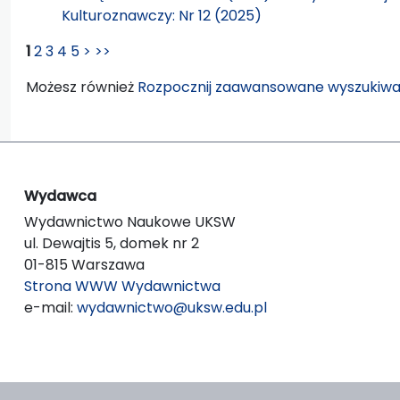
Kulturoznawczy: Nr 12 (2025)
1
2
3
4
5
>
>>
Możesz również
Rozpocznij zaawansowane wyszukiwa
Wydawca
Wydawnictwo Naukowe UKSW
ul. Dewajtis 5, domek nr 2
01-815 Warszawa
Strona WWW Wydawnictwa
e-mail:
wydawnictwo@uksw.edu.pl