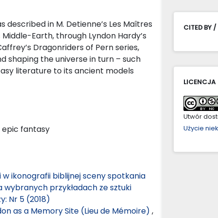
 described in M. Detienne’s Les Maîtres
CITED BY /
n’s Middle-Earth, through Lyndon Hardy’s
ffrey’s Dragonriders of Pern series,
d shaping the universe in turn – such
sy literature to its ancient models
LICENCJA
Utwór dostę
 epic fantasy
Użycie ni
 ikonografii biblijnej sceny spotkania
a wybranych przykładach ze sztuki
: Nr 5 (2018)
don as a Memory Site (Lieu de Mémoire)
,