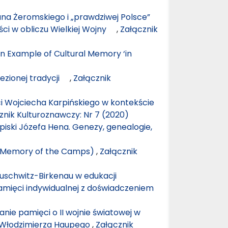
na Żeromskiego i „prawdziwej Polsce”
ści w obliczu Wielkiej Wojny
,
Załącznik
 Example of Cultural Memory ‘in
lezionej tradycji
,
Załącznik
 Wojciecha Karpińskiego w kontekście
znik Kulturoznawczy: Nr 7 (2020)
apiski Józefa Hena. Genezy, genealogie,
 (Memory of the Camps)
,
Załącznik
Auschwitz-Birkenau w edukacji
amięci indywidualnej z doświadczeniem
anie pamięci o II wojnie światowej w
 i Włodzimierza Haupego
,
Załącznik