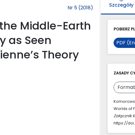
Szczegóły
Nr 5 (2018)
 the Middle-Earth
POBIERZ PL
sy as Seen
PDF (En
tienne’s Theory
ZASADY C
Format
Komorowska,
Worlds of 
Załącznik 
https://doi