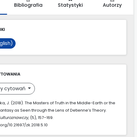
Bibliografia
Statystyki
Autorzy
IKI
glish)
YTOWANIA
y cytowań
 J. (2018). The Masters of Truth in the Middle-Earth or the
Fantasy as Seen through the Lens of Detienne’s Theory.
Kulturoznawczy
, (5), 157–169.
.org/10.21697/zk.2018.5.10