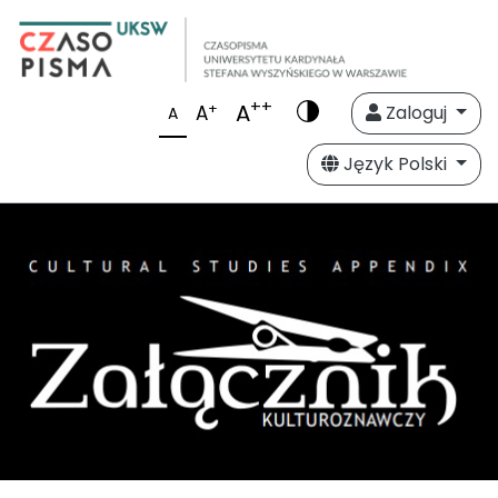
++
A
+
A
Zaloguj
A
Język Polski