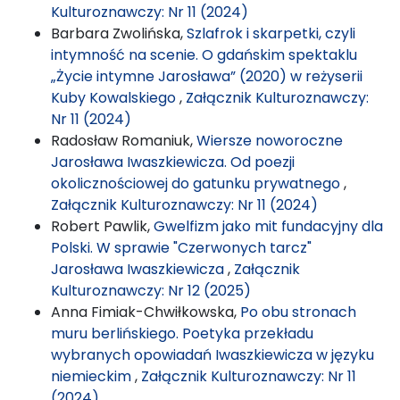
Kulturoznawczy: Nr 11 (2024)
Barbara Zwolińska,
Szlafrok i skarpetki, czyli
intymność na scenie. O gdańskim spektaklu
„Życie intymne Jarosława” (2020) w reżyserii
Kuby Kowalskiego
,
Załącznik Kulturoznawczy:
Nr 11 (2024)
Radosław Romaniuk,
Wiersze noworoczne
Jarosława Iwaszkiewicza. Od poezji
okolicznościowej do gatunku prywatnego
,
Załącznik Kulturoznawczy: Nr 11 (2024)
Robert Pawlik,
Gwelfizm jako mit fundacyjny dla
Polski. W sprawie "Czerwonych tarcz"
Jarosława Iwaszkiewicza
,
Załącznik
Kulturoznawczy: Nr 12 (2025)
Anna Fimiak-Chwiłkowska,
Po obu stronach
muru berlińskiego. Poetyka przekładu
wybranych opowiadań Iwaszkiewicza w języku
niemieckim
,
Załącznik Kulturoznawczy: Nr 11
(2024)