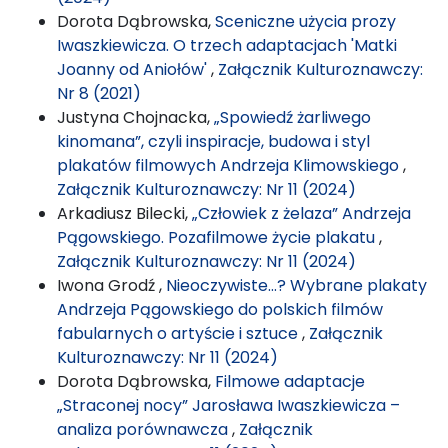
Dorota Dąbrowska,
Sceniczne użycia prozy
Iwaszkiewicza. O trzech adaptacjach 'Matki
Joanny od Aniołów'
,
Załącznik Kulturoznawczy:
Nr 8 (2021)
Justyna Chojnacka,
„Spowiedź żarliwego
kinomana”, czyli inspiracje, budowa i styl
plakatów filmowych Andrzeja Klimowskiego
,
Załącznik Kulturoznawczy: Nr 11 (2024)
Arkadiusz Bilecki,
„Człowiek z żelaza” Andrzeja
Pągowskiego. Pozafilmowe życie plakatu
,
Załącznik Kulturoznawczy: Nr 11 (2024)
Iwona Grodź ,
Nieoczywiste…? Wybrane plakaty
Andrzeja Pągowskiego do polskich filmów
fabularnych o artyście i sztuce
,
Załącznik
Kulturoznawczy: Nr 11 (2024)
Dorota Dąbrowska,
Filmowe adaptacje
„Straconej nocy” Jarosława Iwaszkiewicza –
analiza porównawcza
,
Załącznik