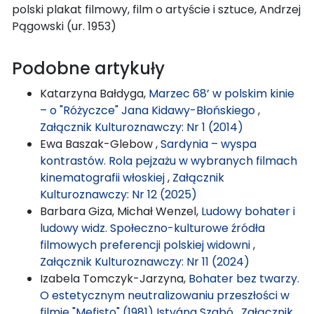
polski plakat filmowy, film o artyście i sztuce, Andrzej
Pągowski (ur. 1953)
Podobne artykuły
Katarzyna Bałdyga,
Marzec 68’ w polskim kinie
– o "Różyczce" Jana Kidawy-Błońskiego
,
Załącznik Kulturoznawczy: Nr 1 (2014)
Ewa Baszak-Glebow ,
Sardynia – wyspa
kontrastów. Rola pejzażu w wybranych filmach
kinematografii włoskiej
,
Załącznik
Kulturoznawczy: Nr 12 (2025)
Barbara Giza, Michał Wenzel,
Ludowy bohater i
ludowy widz. Społeczno-kulturowe źródła
filmowych preferencji polskiej widowni
,
Załącznik Kulturoznawczy: Nr 11 (2024)
Izabela Tomczyk-Jarzyna,
Bohater bez twarzy.
O estetycznym neutralizowaniu przeszłości w
filmie "Mefisto" (1981) Istvána Szabó
,
Załącznik