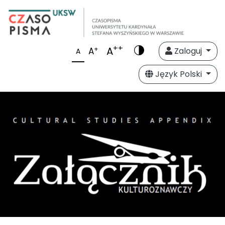
++
A
+
A
Zaloguj
A
Język Polski