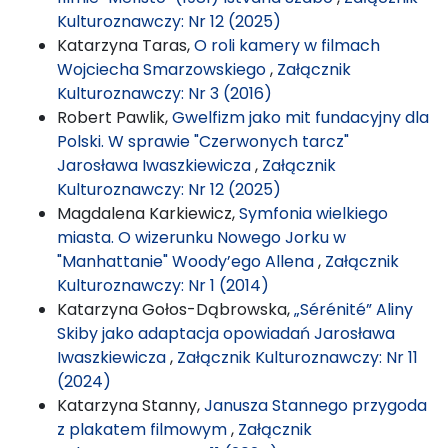
Kulturoznawczy: Nr 12 (2025)
Katarzyna Taras,
O roli kamery w filmach
Wojciecha Smarzowskiego
,
Załącznik
Kulturoznawczy: Nr 3 (2016)
Robert Pawlik,
Gwelfizm jako mit fundacyjny dla
Polski. W sprawie "Czerwonych tarcz"
Jarosława Iwaszkiewicza
,
Załącznik
Kulturoznawczy: Nr 12 (2025)
Magdalena Karkiewicz,
Symfonia wielkiego
miasta. O wizerunku Nowego Jorku w
"Manhattanie" Woody’ego Allena
,
Załącznik
Kulturoznawczy: Nr 1 (2014)
Katarzyna Gołos-Dąbrowska,
„Sérénité” Aliny
Skiby jako adaptacja opowiadań Jarosława
Iwaszkiewicza
,
Załącznik Kulturoznawczy: Nr 11
(2024)
Katarzyna Stanny,
Janusza Stannego przygoda
z plakatem filmowym
,
Załącznik