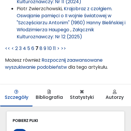
Kulturoznawczy: Nr 11 (2024)
Piotr Zwierzchowski,
Krajobraz z czołgiem.
Oswajanie pamięci o II wojnie światowej w
"Szczęściarzu Antonim" (1960) Hanny Bielińskiej i
Włodzimierza Haupego
,
Załącznik
Kulturoznawczy: Nr 12 (2025)
<<
<
2
3
4
5
6
7
8
9
10
11
>
>>
Możesz również
Rozpocznij zaawansowane
wyszukiwanie podobieństw
dla tego artykułu.
Szczegóły
Bibliografia
Statystyki
Autorzy
POBIERZ PLIKI