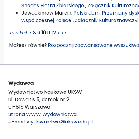
Shades Piotra Zbierskiego
,
Załącznik Kulturozna
Jewdokimow Marcin,
Polski dom. Przemiany dys
współczesnej Polsce
,
Załącznik Kulturoznawczy: 
<<
<
5
6
7
8
9
10
11
12
>
>>
Możesz również
Rozpocznij zaawansowane wyszukiwa
Wydawca
Wydawnictwo Naukowe UKSW
ul. Dewajtis 5, domek nr 2
01-815 Warszawa
Strona WWW Wydawnictwa
e-mail:
wydawnictwo@uksw.edu.pl