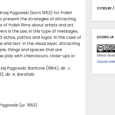
CITED BY /
rzej Pągowski (born 1953) for Polish
 to present the strategies of attracting
 of Polish films about artists and art.
ers is the use, in this type of messages,
d: ethos, pathos and logos. In the case of
LICENCJA
and text. In the visual layer, attracting
ple, things and spaces that are
he play with chiaroscuro, close-ups or
Utwór dostę
Użycie ni
ej Pągowski: Baritone (1984), dir. J.
, dir. A. Barański.
 Pągowski (ur. 1953)