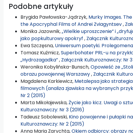
Podobne artykuły
Brygida Pawłowska-Jądrzyk,
Murky Images. The 
the Apocryphal Films of Andrei Zviagyntsev
,
Zał
Monika Jazownik,
„Wielkie uproszczenie” i „dryf
jako popkulturowy apokryf
,
Załącznik Kulturozn
Ewa Szczęsna,
Uniwersum poetyki. Prolegomen
Tomasz Kuźmicz,
Superbohater PRL-u na przykła
„Hydrozagadka”
,
Załącznik Kulturoznawczy: Nr 3
Weronika Kobylińska-Bunsch,
Opowieść ze „Stol
obrazu powojennej Warszawy
,
Załącznik Kultur
Magdalena Karkiewicz,
Metalepsa jako strategia 
filmowych (analiza zjawiska na wybranych pr
Nr 2 (2015)
Marta Mikołajewska,
Życie jako kicz. Uwagi o szt
Kulturoznawczy: Nr 3 (2016)
Tadeusz Sobolewski,
Kino powojenne i pułapki n
Kulturoznawczy: Nr 2 (2015)
Anna Maria Zarychta,
Okiem odbiorcy: obrazy n