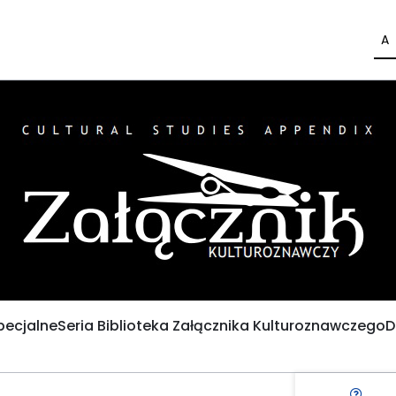
A
pecjalne
Seria Biblioteka Załącznika Kulturoznawczego
D