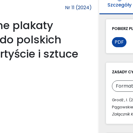
Szczegóły
Nr 11 (2024)
e plakaty
POBIERZ PL
do polskich
PDF
tyście i sztuce
ZASADY C
Format
Grodź , I.
Pągowskieg
Załącznik 