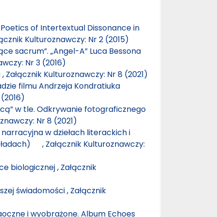
Poetics of Intertextual Dissonance in
ącznik Kulturoznawczy: Nr 2 (2015)
ujące sacrum”. „Angel-A” Luca Bessona
awczy: Nr 3 (2016)
a
,
Załącznik Kulturoznawczy: Nr 8 (2021)
dzie filmu Andrzeja Kondratiuka
 (2016)
icą” w tle. Odkrywanie fotograficznego
oznawczy: Nr 8 (2021)
narracyjna w dziełach literackich i
zykładach)
,
Załącznik Kulturoznawczy:
uce biologicznej
,
Załącznik
aszej świadomości
,
Załącznik
aoczne i wyobrażone. Album Echoes