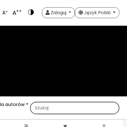
++
A
+
A
Zaloguj
Język Polski
la autorów