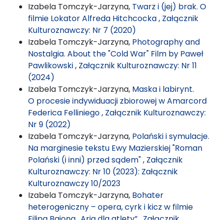
Izabela Tomczyk-Jarzyna,
Twarz i (jej) brak. O
filmie Lokator Alfreda Hitchcocka
,
Załącznik
Kulturoznawczy: Nr 7 (2020)
Izabela Tomczyk-Jarzyna,
Photography and
Nostalgia. About the "Cold War" Film by Paweł
Pawlikowski
,
Załącznik Kulturoznawczy: Nr 11
(2024)
Izabela Tomczyk-Jarzyna,
Maska i labirynt.
O procesie indywiduacji zbiorowej w Amarcord
Federica Felliniego
,
Załącznik Kulturoznawczy:
Nr 9 (2022)
Izabela Tomczyk-Jarzyna,
Polański i symulacje.
Na marginesie tekstu Ewy Mazierskiej "Roman
Polański (i inni) przed sądem"
,
Załącznik
Kulturoznawczy: Nr 10 (2023): Załącznik
Kulturoznawczy 10/2023
Izabela Tomczyk-Jarzyna,
Bohater
heterogeniczny – opera, cyrk i kicz w filmie
Filipa Bajona „Aria dla atlety”
,
Załącznik