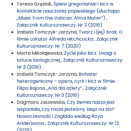
Teresa Gręziak,
Śpiew gregoriański i kicz w
kontekście nauczania papieskiego (słuchając
„Music from the Vatican. Alma Mater”)
,
Załącznik Kulturoznawczy: Nr 3 (2016)
Izabela Tomczyk-Jarzyna,
Twarz i (jej) brak. O
filmie Lokator Alfreda Hitchcocka
,
Załącznik
Kulturoznawczy: Nr 7 (2020)
Marta Mikołajewska,
Życie jako kicz. Uwagi o
sztuce biologicznej
,
Załącznik Kulturoznawczy:
Nr 3 (2016)
Izabela Tomczyk-Jarzyna,
Bohater
heterogeniczny – opera, cyrk i kicz w filmie
Filipa Bajona „Aria dla atlety”
,
Załącznik
Kulturoznawczy: Nr 3 (2016)
Dagmara Jaszewska,
Czy ziemia nasza jest
wspaniała, czy może jesteśmy ślepi na zło?
Nowoczesność i Zagłada według Roya
Anderssona
,
Załącznik Kulturoznawczy: Nr 12
(2025)