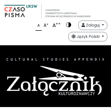
++
A
+
A
Zaloguj
A
Język Polski