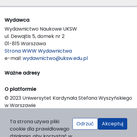
Wydawca
Wydawnictwo Naukowe UKSW
ul. Dewajtis 5, domek nr 2
01-815 Warszawa
Strona WWW Wydawnictwa
e-mail:
wydawnictwo@uksw.edu.pl
Ważne adresy
O platformie
© 2023 Uniwersytet Kardynała Stefana Wyszyńskiego
w Warszawie
Support & Customization by LIBCOM
Platform & Workflow by OJS/PKP
Ta strona używa pliki
Odrzuć
Akceptuj
cookie dla prawidłowego
działania, aby korzystać w