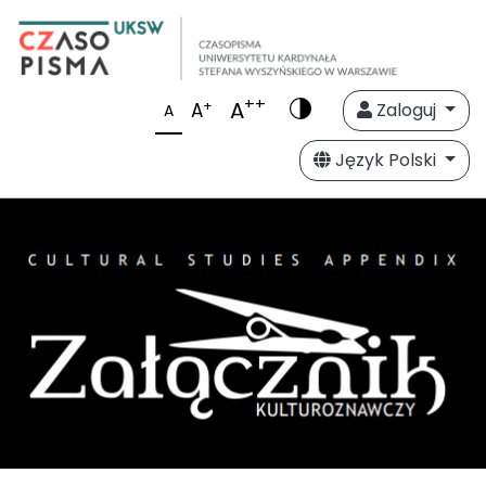
++
A
+
A
Zaloguj
A
Język Polski