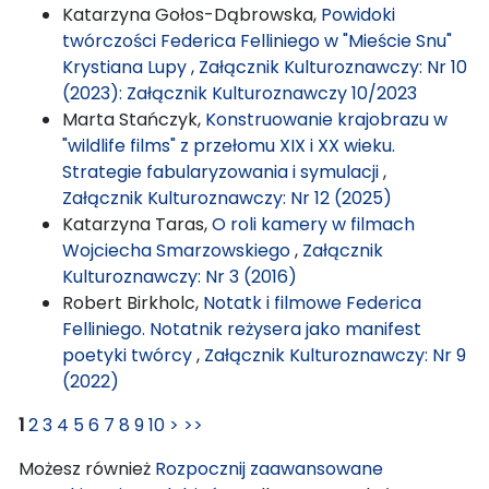
Katarzyna Gołos-Dąbrowska,
Powidoki
twórczości Federica Felliniego w "Mieście Snu"
Krystiana Lupy
,
Załącznik Kulturoznawczy: Nr 10
(2023): Załącznik Kulturoznawczy 10/2023
Marta Stańczyk,
Konstruowanie krajobrazu w
"wildlife films" z przełomu XIX i XX wieku.
Strategie fabularyzowania i symulacji
,
Załącznik Kulturoznawczy: Nr 12 (2025)
Katarzyna Taras,
O roli kamery w filmach
Wojciecha Smarzowskiego
,
Załącznik
Kulturoznawczy: Nr 3 (2016)
Robert Birkholc,
Notatk i filmowe Federica
Felliniego. Notatnik reżysera jako manifest
poetyki twórcy
,
Załącznik Kulturoznawczy: Nr 9
(2022)
1
2
3
4
5
6
7
8
9
10
>
>>
Możesz również
Rozpocznij zaawansowane