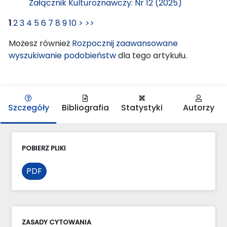
Załącznik Kulturoznawczy: Nr 12 (2025)
1
2
3
4
5
6
7
8
9
10
>
>>
Możesz również
Rozpocznij zaawansowane
wyszukiwanie podobieństw
dla tego artykułu.
Szczegóły
Bibliografia
Statystyki
Autorzy
POBIERZ PLIKI
PDF
ZASADY CYTOWANIA