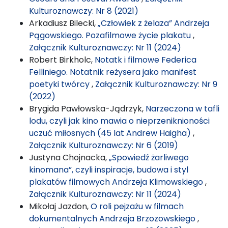
Kulturoznawczy: Nr 8 (2021)
Arkadiusz Bilecki,
„Człowiek z żelaza” Andrzeja
Pągowskiego. Pozafilmowe życie plakatu
,
Załącznik Kulturoznawczy: Nr 11 (2024)
Robert Birkholc,
Notatk i filmowe Federica
Felliniego. Notatnik reżysera jako manifest
poetyki twórcy
,
Załącznik Kulturoznawczy: Nr 9
(2022)
Brygida Pawłowska-Jądrzyk,
Narzeczona w tafli
lodu, czyli jak kino mawia o nieprzeniknioności
uczuć miłosnych (45 lat Andrew Haigha)
,
Załącznik Kulturoznawczy: Nr 6 (2019)
Justyna Chojnacka,
„Spowiedź żarliwego
kinomana”, czyli inspiracje, budowa i styl
plakatów filmowych Andrzeja Klimowskiego
,
Załącznik Kulturoznawczy: Nr 11 (2024)
Mikołaj Jazdon,
O roli pejzażu w filmach
dokumentalnych Andrzeja Brzozowskiego
,