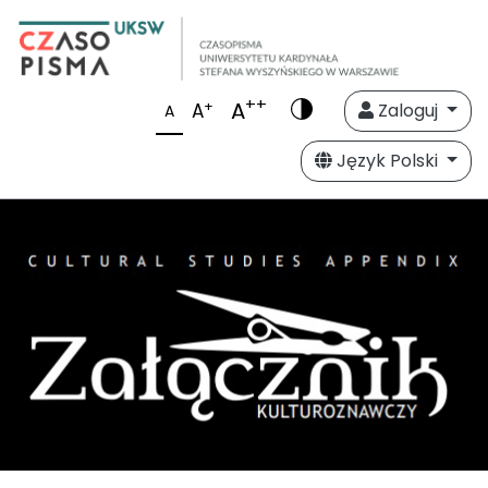
++
A
+
A
Zaloguj
A
Język Polski