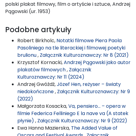
polski plakat filmowy, film o artyście i sztuce, Andrzej
Pągowski (ur. 1953)
Podobne artykuły
Robert Birkholc,
Notatki filmowe Piera Paola
Pasoliniego na tle literackiej i filmowej poetyki
brulionu
,
Załącznik Kulturoznawczy: Nr 8 (2021)
Krzysztof Kornacki,
Andrzej Pągowski jako autor
plakatów filmowych
,
Załącznik
Kulturoznawczy: Nr 11 (2024)
Andrzej Gwóźdź,
Józef Hen, reżyser – światy
niedokończone
,
Załącznik Kulturoznawczy: Nr 9
(2022)
Małgorzata Kosacka,
Va, pensiero… – opera w
filmie Federica Felliniego E la nave va (A statek
płynie)
,
Załącznik Kulturoznawczy: Nr 9 (2022)
Ewa Hanna Mazierska,
The Added Value of
Oscars and Festival Awards
,
Załącznik