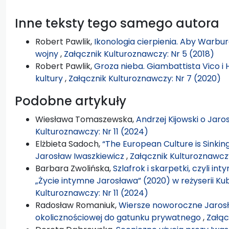
Inne teksty tego samego autora
Robert Pawlik,
Ikonologia cierpienia. Aby Warbur
wojny
,
Załącznik Kulturoznawczy: Nr 5 (2018)
Robert Pawlik,
Groza nieba. Giambattista Vico 
kultury
,
Załącznik Kulturoznawczy: Nr 7 (2020)
Podobne artykuły
Wiesława Tomaszewska,
Andrzej Kijowski o Jaro
Kulturoznawczy: Nr 11 (2024)
Elżbieta Sadoch,
“The European Culture is Sinking 
Jarosław Iwaszkiewicz
,
Załącznik Kulturoznawczy
Barbara Zwolińska,
Szlafrok i skarpetki, czyli i
„Życie intymne Jarosława” (2020) w reżyserii K
Kulturoznawczy: Nr 11 (2024)
Radosław Romaniuk,
Wiersze noworoczne Jarosł
okolicznościowej do gatunku prywatnego
,
Załąc