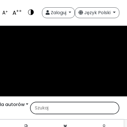
++
A
+
A
Zaloguj
Język Polski
la autorów