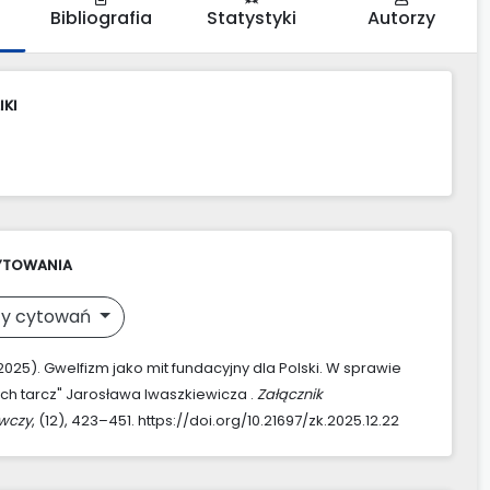
Bibliografia
Statystyki
Autorzy
IKI
YTOWANIA
y cytowań
(2025). Gwelfizm jako mit fundacyjny dla Polski. W sprawie
h tarcz" Jarosława Iwaszkiewicza .
Załącznik
awczy
, (12), 423–451. https://doi.org/10.21697/zk.2025.12.22