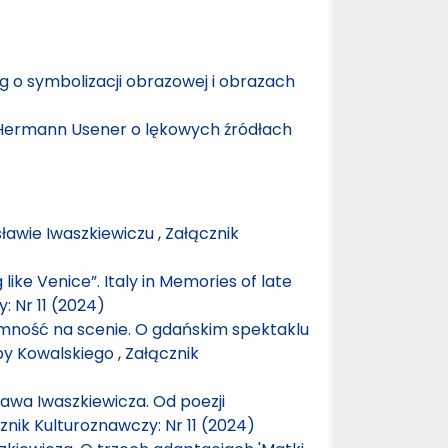
g o symbolizacji obrazowej i obrazach
i Hermann Usener o lękowych źródłach
sławie Iwaszkiewiczu
,
Załącznik
like Venice”. Italy in Memories of late
: Nr 11 (2024)
ntymność na scenie. O gdańskim spektaklu
uby Kowalskiego
,
Załącznik
awa Iwaszkiewicza. Od poezji
znik Kulturoznawczy: Nr 11 (2024)