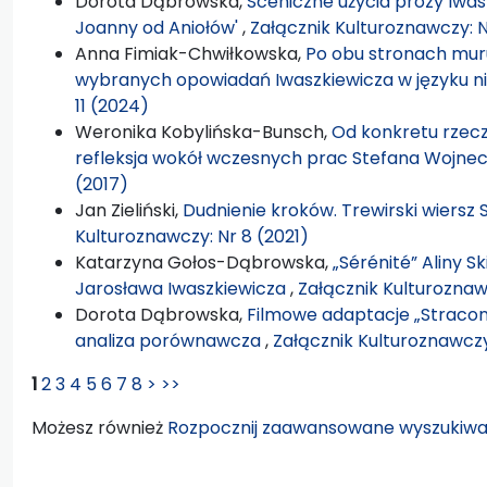
Dorota Dąbrowska,
Sceniczne użycia prozy Iwas
Joanny od Aniołów'
,
Załącznik Kulturoznawczy: N
Anna Fimiak-Chwiłkowska,
Po obu stronach muru
wybranych opowiadań Iwaszkiewicza w języku 
11 (2024)
Weronika Kobylińska-Bunsch,
Od konkretu rzecz
refleksja wokół wczesnych prac Stefana Wojne
(2017)
Jan Zieliński,
Dudnienie kroków. Trewirski wiersz
Kulturoznawczy: Nr 8 (2021)
Katarzyna Gołos-Dąbrowska,
„Sérénité” Aliny 
Jarosława Iwaszkiewicza
,
Załącznik Kulturoznawc
Dorota Dąbrowska,
Filmowe adaptacje „Stracon
analiza porównawcza
,
Załącznik Kulturoznawczy:
1
2
3
4
5
6
7
8
>
>>
Możesz również
Rozpocznij zaawansowane wyszukiwa