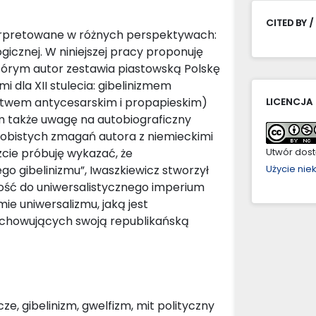
CITED BY /
terpretowane w różnych perspektywach:
logicznej. W niniejszej pracy proponuję
którym autor zestawia piastowską Polskę
 dla XII stulecia: gibelinizmem
ctwem antycesarskim i propapieskim)
LICENCJA
m także uwagę na autobiograficzny
sobistych zmagań autora z niemieckimi
zcie próbuję wykazać, że
Utwór dostę
o gibelinizmu”, Iwaszkiewicz stworzył
Użycie ni
żność do uniwersalistycznego imperium
ie uniwersalizmu, jaką jest
 zachowujących swoją republikańską
e, gibelinizm, gwelfizm, mit polityczny