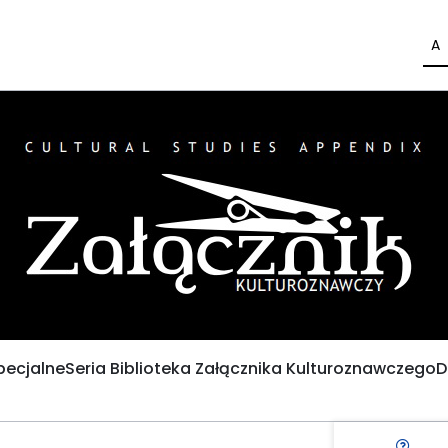
A
pecjalne
Seria Biblioteka Załącznika Kulturoznawczego
D