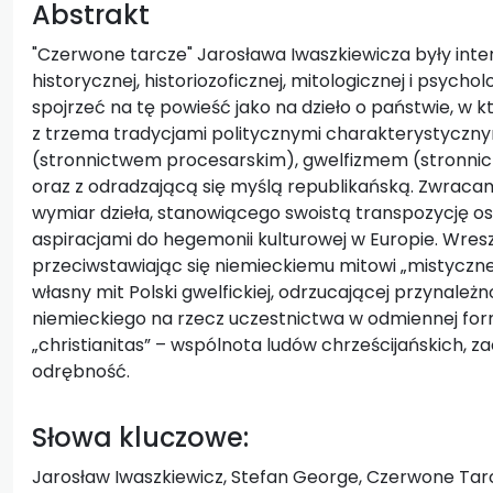
Abstrakt
"Czerwone tarcze" Jarosława Iwaszkiewicza były in
historycznej, historiozoficznej, mitologicznej i psycho
spojrzeć na tę powieść jako na dzieło o państwie, w 
z trzema tradycjami politycznymi charakterystycznymi
(stronnictwem procesarskim), gwelfizmem (stronni
oraz z odradzającą się myślą republikańską. Zwraca
wymiar dzieła, stanowiącego swoistą transpozycję o
aspiracjami do hegemonii kulturowej w Europie. Wres
przeciwstawiając się niemieckiemu mitowi „mistyczneg
własny mit Polski gwelfickiej, odrzucającej przynale
niemieckiego na rzecz uczestnictwa w odmiennej form
„christianitas” – wspólnota ludów chrześcijańskich,
odrębność.
Słowa kluczowe:
Jarosław Iwaszkiewicz, Stefan George, Czerwone Tarcz