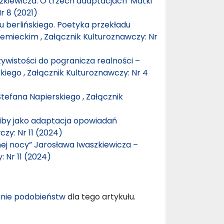
zkiewicza. O trzech adaptacjach 'Matki
r 8 (2021)
 berlińskiego. Poetyka przekładu
niemieckim
,
Załącznik Kulturoznawczy: Nr
ywistości do pogranicza realności –
ckiego
,
Załącznik Kulturoznawczy: Nr 4
 Stefana Napierskiego
,
Załącznik
Skiby jako adaptacja opowiadań
zy: Nr 11 (2024)
ej nocy” Jarosława Iwaszkiewicza –
 Nr 11 (2024)
nie podobieństw
dla tego artykułu.