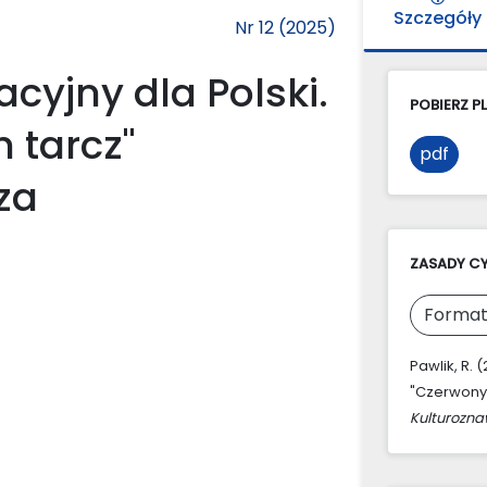
Szczegóły
Nr 12 (2025)
cyjny dla Polski.
POBIERZ PL
 tarcz"
pdf
za
ZASADY C
Format
Pawlik, R. 
"Czerwonyc
Kulturozn