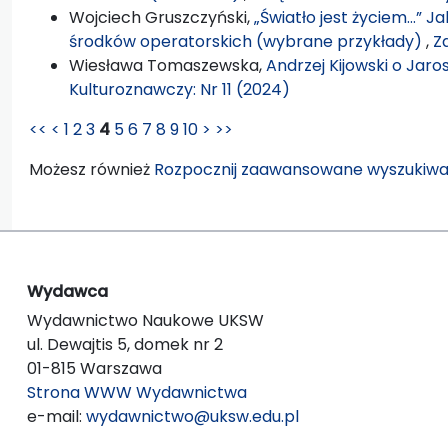
Wojciech Gruszczyński,
„Światło jest życiem…” J
środków operatorskich (wybrane przykłady)
,
Z
Wiesława Tomaszewska,
Andrzej Kijowski o Jaro
Kulturoznawczy: Nr 11 (2024)
<<
<
1
2
3
4
5
6
7
8
9
10
>
>>
Możesz również
Rozpocznij zaawansowane wyszukiwa
Wydawca
Wydawnictwo Naukowe UKSW
ul. Dewajtis 5, domek nr 2
01-815 Warszawa
Strona WWW Wydawnictwa
e-mail:
wydawnictwo@uksw.edu.pl