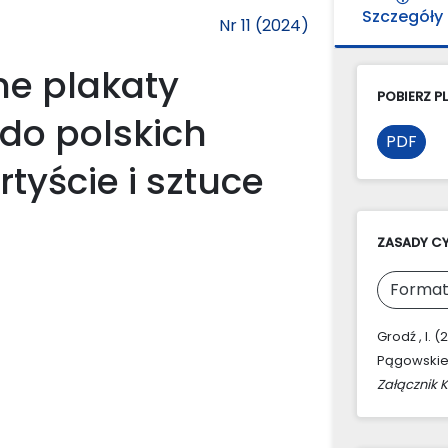
Szczegóły
Nr 11 (2024)
e plakaty
POBIERZ PL
do polskich
PDF
tyście i sztuce
ZASADY C
Format
Grodź , I.
Pągowskieg
Załącznik 