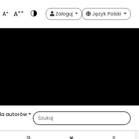
++
A
+
A
Zaloguj
Język Polski
la autorów