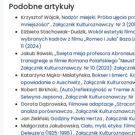
Podobne artykuły
Krzysztof Wójcik,
Nadzór miejski. Próba ujęcia p
mniejszości”
,
Załącznik Kulturoznawczy: Nr 3 (20
Elżbieta Stachowiak-Dudzik,
Wokół estetyki film
wybranych kadrów z filmu „Romeo i Julia" Baza
11 (2024)
Jakub Rawski,
„Święta misja profesora Abronsius
transgresje w filmie Romana Polańskiego "Nie
Załącznik Kulturoznawczy: Nr 10 (2023): Załączn
Katarzyna Mąka-Malatyńska,
Bokser i śmierć. 
opowiadanie o Auschwitz
,
Załącznik Kulturoznaw
Robert Birkholc,
(Auto)refleksyjność w Tremie A
Selwyna Jepsona
,
Załącznik Kulturoznawczy: Nr
Dorota Dąbrowska,
Filmowe adaptacje „Stracon
analiza porównawcza
,
Załącznik Kulturoznawczy:
Jan Zieliński,
Godziny Pawła Hertza
,
Załącznik Ku
Małgorzata Jakubowska,
Ciało, myśl, etyka. Fil
Deleuze’a (1925-1995)
,
Załącznik Kulturoznawczy