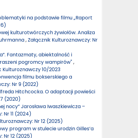
roblematyki na podstawie filmu „Raport
16)
owej kulturotwórczych żywiołów. Analiza
 Luhrmanna
,
Załącznik Kulturoznawczy: Nr
a”. Fantazmaty, abiektalność i
ustraszeni pogromcy wampirów"
,
ik Kulturoznawczy 10/2023
Konwencja filmu bokserskiego a
czy: Nr 9 (2022)
lfreda Hitchcocka. O adaptacji powieści
 7 (2020)
ej nocy” Jarosława Iwaszkiewicza –
 Nr 11 (2024)
lturoznawczy: Nr 12 (2025)
mowy program w stulecie urodzin Gilles’a
: Nr 12 (2025)