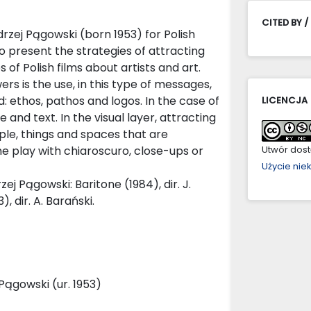
CITED BY /
rzej Pągowski (born 1953) for Polish
 to present the strategies of attracting
 of Polish films about artists and art.
ers is the use, in this type of messages,
d: ethos, pathos and logos. In the case of
LICENCJA
and text. In the visual layer, attracting
ple, things and spaces that are
he play with chiaroscuro, close-ups or
Utwór dostę
Użycie ni
ej Pągowski: Baritone (1984), dir. J.
, dir. A. Barański.
 Pągowski (ur. 1953)