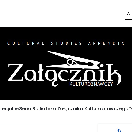
A
pecjalne
Seria Biblioteka Załącznika Kulturoznawczego
D