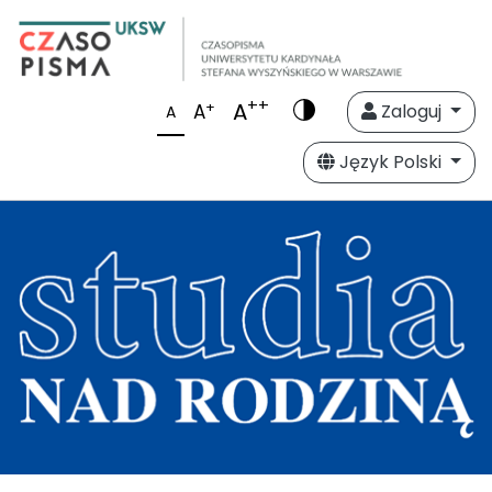
++
A
+
A
Zaloguj
A
Język Polski