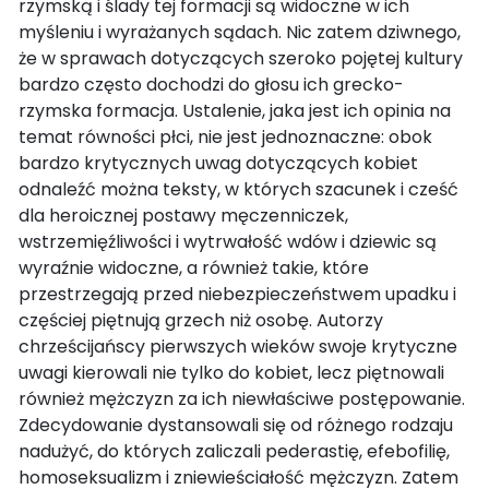
rzymską i ślady tej formacji są widoczne w ich
myśleniu i wyrażanych sądach. Nic zatem dziwnego,
że w sprawach dotyczących szeroko pojętej kultury
bardzo często dochodzi do głosu ich grecko-
rzymska formacja. Ustalenie, jaka jest ich opinia na
temat równości płci, nie jest jednoznaczne: obok
bardzo krytycznych uwag dotyczących kobiet
odnaleźć można teksty, w których szacunek i cześć
dla heroicznej postawy męczenniczek,
wstrzemięźliwości i wytrwałość wdów i dziewic są
wyraźnie widoczne, a również takie, które
przestrzegają przed niebezpieczeństwem upadku i
częściej piętnują grzech niż osobę. Autorzy
chrześcijańscy pierwszych wieków swoje krytyczne
uwagi kierowali nie tylko do kobiet, lecz piętnowali
również mężczyzn za ich niewłaściwe postępowanie.
Zdecydowanie dystansowali się od różnego rodzaju
nadużyć, do których zaliczali pederastię, efebofilię,
homoseksualizm i zniewieściałość mężczyzn. Zatem