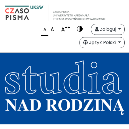
++
A
+
A
Zaloguj
A
Język Polski