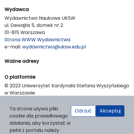
Wydawca
Wydawnictwo Naukowe UKSW
ul. Dewajtis 5, domek nr 2
01-815 Warszawa
Strona WWW Wydawnictwa
e-mail:
wydawnictwo@uksw.edu.pl
Ważne adresy
O platformie
© 2023 Uniwersytet Kardynała Stefana Wyszyńskiego
w Warszawie
Support & Customization by LIBCOM
Platform & Workflow by OJS/PKP
Ta strona używa pliki
Odrzuć
Akceptuj
cookie dla prawidłowego
działania, aby korzystać w
pełni z portalu należy