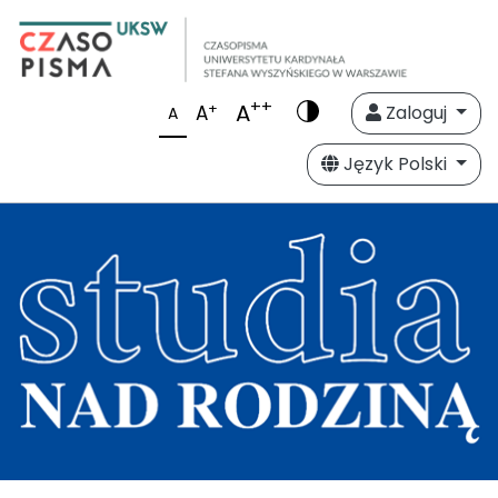
++
A
+
A
Zaloguj
A
Język Polski