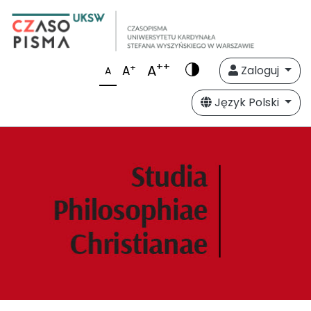
++
A
+
A
Zaloguj
A
Język Polski