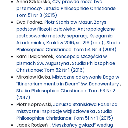
Anna Szklarska,
Czy prawda może być
przemocą?
,
Studia Philosophiae Christianae:
Tom 51 Nr 3 (2015)
Ewa Podrez,
Piotr Stanisław Mazur, Zarys
podstaw filozofii człowieka. Antropologiczne
zastosowanie metody separacji, Księgarnia
Akademicka, Kraków 2016, ss. 216 (rec.)
,
Studia
Philosophiae Christianae: Tom 54 Nr 4 (2018)
Kamil Majcherek,
Koncepcja szczęścia w
pismach Św. Augustyna
,
Studia Philosophiae
Christianae: Tom 52 Nr 1 (2016)
Mirosław Kiwka,
Mistyczne odkrywanie Boga w
"Itinerarium mentis in Deum" św. Bonawentury
,
Studia Philosophiae Christianae: Tom 53 Nr 2
(2017)
Piotr Koprowski,
Janusza Stanisława Pasierba
mistyczne inspiracje wizji człowieka
,
Studia
Philosophiae Christianae: Tom 51 Nr 1 (2015)
Jacek Rodzeń,
„Mieszkańcy gwiazd” według