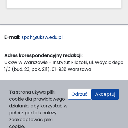
E-mail:
spch@uksw.edu.pl
Adres korespondencyjny redakcji:
UKSW w Warszawie - Instytut Filozofii, ul. Wóycickiego
1/3 (bud. 23, pok. 211), 01-938 Warszawa
Wydawca:
Ta strona używa pliki
Odrzuć
Akceptuj
Wydawnictwo Naukowe UKSW, ul. Dewajtis 5, domek
cookie dla prawidłowego
nr 2, 01-815 Warszawa
działania, aby korzystać w
Strona WWW Wydawnictwa
pełni z portalu należy
e-mail:
wydawnictwo@uksw.edu.pl
zaakceptować pliki
cookie.