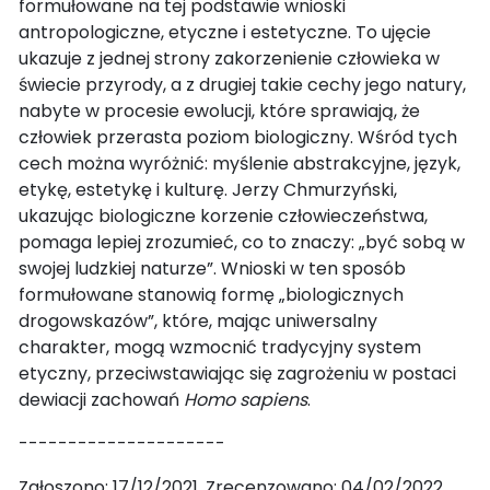
formułowane na tej podstawie wnioski
antropologiczne, etyczne i estetyczne. To ujęcie
ukazuje z jednej strony zakorzenienie człowieka w
świecie przyrody, a z drugiej takie cechy jego natury,
nabyte w procesie ewolucji, które sprawiają, że
człowiek przerasta poziom biologiczny. Wśród tych
cech można wyróżnić: myślenie abstrakcyjne, język,
etykę, estetykę i kulturę. Jerzy Chmurzyński,
ukazując biologiczne korzenie człowieczeństwa,
pomaga lepiej zrozumieć, co to znaczy: „być sobą w
swojej ludzkiej naturze”. Wnioski w ten sposób
formułowane stanowią formę „biologicznych
drogowskazów”, które, mając uniwersalny
charakter, mogą wzmocnić tradycyjny system
etyczny, przeciwstawiając się zagrożeniu w postaci
dewiacji zachowań
Homo sapiens
.
---------------------
Zgłoszono: 17/12/2021. Zrecenzowano: 04/02/2022.