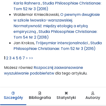
Karla Rahnera
,
Studia Philosophiae Christianae:
Tom 52 Nr 3 (2016)
Waldemar Kmiecikowski,
O pewnym dwugłosie
w szkole lwowsko-warszawskiej.
Normatywność między etologią a etyką
empiryczną
,
Studia Philosophiae Christianae:
Tom 54 Nr 2 (2018)
Jan Krokos,
Trójwymiar intencjonalności
,
Studia
Philosophiae Christianae: Tom 52 Nr 3 (2016)
1
2
3
4
5
6
7
>
>>
Możesz również
Rozpocznij zaawansowane
wyszukiwanie podobieństw
dla tego artykułu.
Szczegóły
Bibliografia
Statystyki
Autorzy