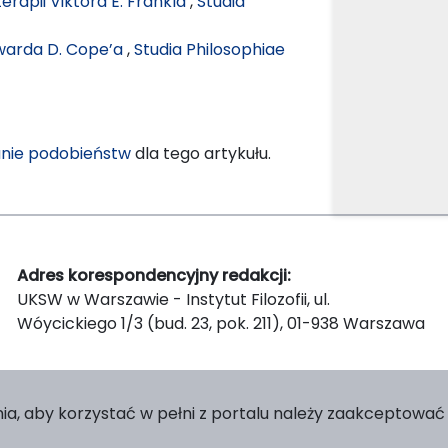
rapii Viktora E. Frankla
,
Studia
dwarda D. Cope’a
,
Studia Philosophiae
nie podobieństw
dla tego artykułu.
Adres korespondencyjny redakcji:
UKSW w Warszawie - Instytut Filozofii, ul.
Wóycickiego 1/3 (bud. 23, pok. 211), 01-938 Warszawa
ia, aby korzystać w pełni z portalu należy zaakceptować p