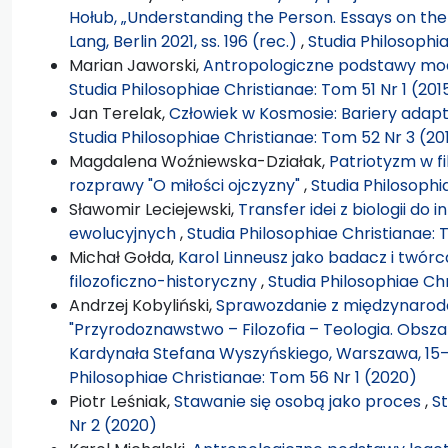
Hołub, „Understanding the Person. Essays on the 
Lang, Berlin 2021, ss. 196 (rec.)
,
Studia Philosophi
Marian Jaworski,
Antropologiczne podstawy modli
Studia Philosophiae Christianae: Tom 51 Nr 1 (201
Jan Terelak,
Człowiek w Kosmosie: Bariery adap
Studia Philosophiae Christianae: Tom 52 Nr 3 (20
Magdalena Woźniewska-Działak,
Patriotyzm w fi
rozprawy "O miłości ojczyzny"
,
Studia Philosophi
Sławomir Leciejewski,
Transfer idei z biologii do
ewolucyjnych
,
Studia Philosophiae Christianae: 
Michał Gołda,
Karol Linneusz jako badacz i twór
filozoficzno-historyczny
,
Studia Philosophiae Ch
Andrzej Kobyliński,
Sprawozdanie z międzynarodo
"Przyrodoznawstwo – Filozofia – Teologia. Obsza
Kardynała Stefana Wyszyńskiego, Warszawa, 15–1
Philosophiae Christianae: Tom 56 Nr 1 (2020)
Piotr Leśniak,
Stawanie się osobą jako proces
,
St
Nr 2 (2020)