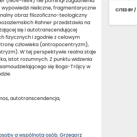
ner (1904–1984) nie pominął zagadnienia
k wypowiedzi nieliczne, fragmentaryczne
CITED BY /
inalny obraz filozoficzno-teologiczny
i pozaziemskich Rahner przedstawia na
ającej się i autotranscendującej
ch fizycznych i zgodnie z celowym
 stronę człowieka (antropocentryzm),
yzm). W tej perspektywie realna staje
ka, istot rozumnych. Z punktu widzenia
 samoudzielającego się Boga-Trójcy w
dzie.
smos, autotranscendencja,
ii osoby a wspólnota osób. Grzegorz