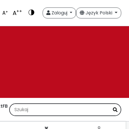
++
A
+
A
Zaloguj
Język Polski
t
FB