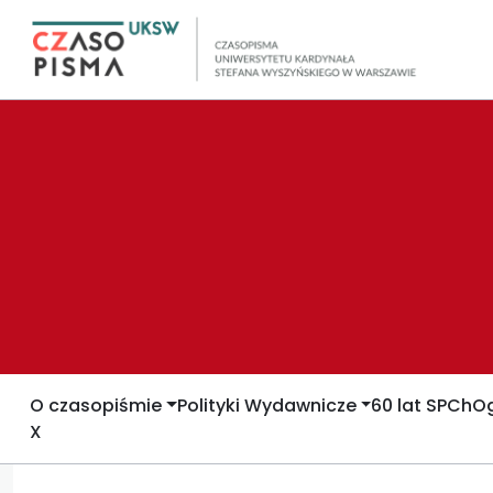
O czasopiśmie
Polityki Wydawnicze
60 lat SPCh
Og
X