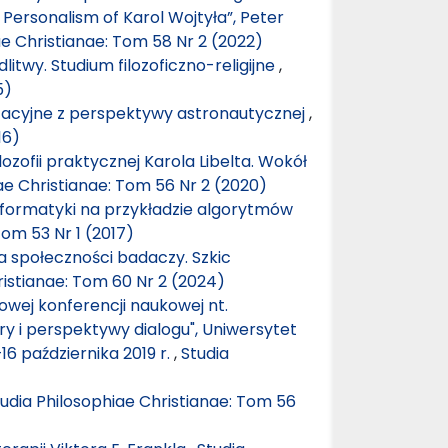
Personalism of Karol Wojtyła”, Peter
ae Christianae: Tom 58 Nr 2 (2022)
twy. Studium filozoficzno-religijne
,
5)
tacyjne z perspektywy astronautycznej
,
16)
lozofii praktycznej Karola Libelta. Wokół
ae Christianae: Tom 56 Nr 2 (2020)
 informatyki na przykładzie algorytmów
Tom 53 Nr 1 (2017)
ca społeczności badaczy. Szkic
ristianae: Tom 60 Nr 2 (2024)
wej konferencji naukowej nt.
ry i perspektywy dialogu", Uniwersytet
6 października 2019 r.
,
Studia
udia Philosophiae Christianae: Tom 56