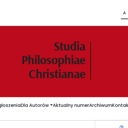
A
łoszenia
Dla Autorów
Aktualny numer
Archiwum
Kontak