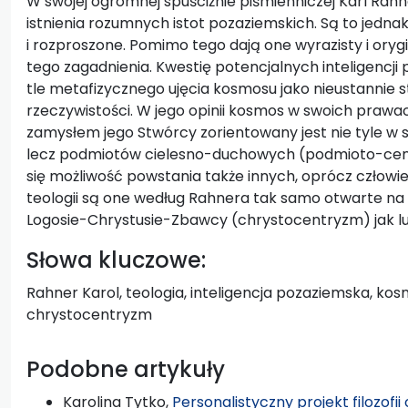
W swojej ogromnej spuściźnie piśmienniczej Karl Rah
istnienia rozumnych istot pozaziemskich. Są to jedna
i rozproszone. Pomimo tego dają one wyrazisty i oryg
tego zagadnienia. Kwestię potencjalnych inteligencj
tle metafizycznego ujęcia kosmosu jako nieustannie st
rzeczywistości. W jego opinii kosmos w swoich prawa
zamysłem jego Stwórcy zorientowany jest nie tyle w
lecz podmiotów cielesno-duchowych (podmioto-centr
się możliwość powstania także innych, oprócz człowie
teologii są one według Rahnera tak samo otwarte na
Logosie-Chrystusie-Zbawcy (chrystocentryzm) jak lu
Słowa kluczowe:
Rahner Karol, teologia, inteligencja pozaziemska, ko
chrystocentryzm
Podobne artykuły
Karolina Tytko,
Personalistyczny projekt filozof