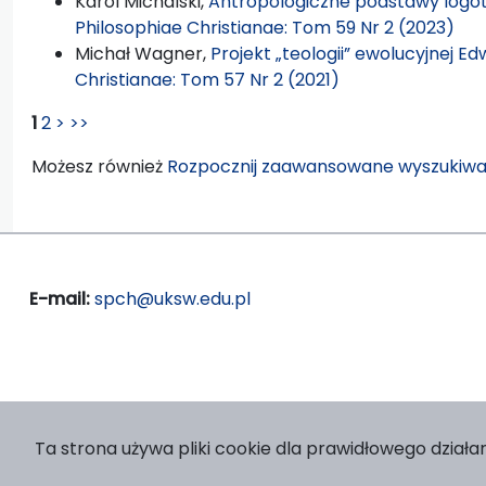
Karol Michalski,
Antropologiczne podstawy logote
Philosophiae Christianae: Tom 59 Nr 2 (2023)
Michał Wagner,
Projekt „teologii” ewolucyjnej E
Christianae: Tom 57 Nr 2 (2021)
1
2
>
>>
Możesz również
Rozpocznij zaawansowane wyszukiwa
E-mail:
spch@uksw.edu.pl
Ta strona używa pliki cookie dla prawidłowego działan