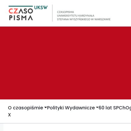
O czasopiśmie
Polityki Wydawnicze
60 lat SPCh
Og
X