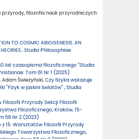
a przyrody, filozofia nauk przyrodniczych
ON TO COSMIC ABIOGENESIS. AN
THEORIES
,
Studia Philosophiae
60 lat czasopisma filozoficznego "Studia
hristianae: Tom 61 Nr 1 (2025)
, Adam Świeżyński,
Czy fizyka wskazuje
ki "Fizyk w jaskini światów"
,
Studia
lozofii Przyrody Sekcji Filozofii
ystwa Filozoficznego, Kraków, 15-
m 59 Nr 2 (2023)
z 15. Warsztatów Filozofii Przyrody
Polskiego Towarzystwa Filozoficznego,