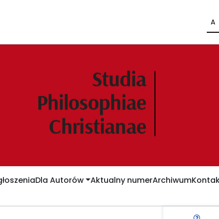
A
łoszenia
Dla Autorów
Aktualny numer
Archiwum
Kontak