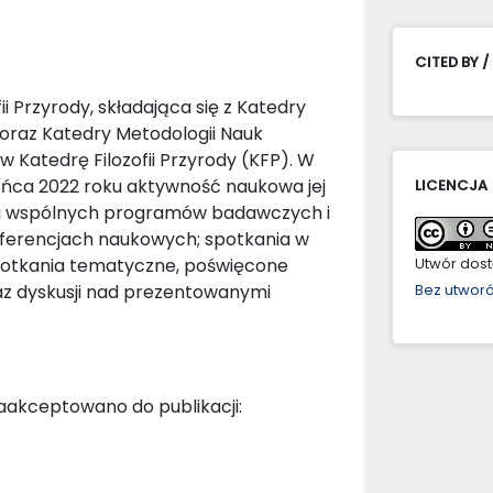
CITED BY /
i Przyrody, składająca się z Katedry
a oraz Katedry Metodologii Nauk
Katedrę Filozofii Przyrody (KFP). W
końca 2022 roku aktywność naukowa jej
LICENCJA
h i wspólnych programów badawczych i
onferencjach naukowych; spotkania w
potkania tematyczne, poświęcone
Utwór dostę
az dyskusji nad prezentowanymi
Bez utwor
aakceptowano do publikacji: