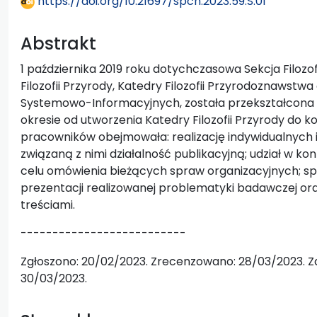
https://doi.org/10.21697/spch.2023.59.S.01
Abstrakt
1 października 2019 roku dotychczasowa Sekcja Filozofi
Filozofii Przyrody, Katedry Filozofii Przyrodoznawstw
Systemowo-Informacyjnych, została przekształcona w 
okresie od utworzenia Katedry Filozofii Przyrody do 
pracowników obejmowała: realizację indywidualnyc
związaną z nimi działalność publikacyjną; udział w k
celu omówienia bieżących spraw organizacyjnych; s
prezentacji realizowanej problematyki badawczej or
treściami.
--------------------------
Zgłoszono: 20/02/2023. Zrecenzowano: 28/03/2023. Z
30/03/2023.