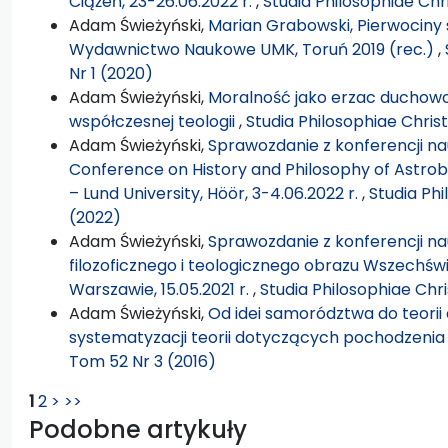
Ciążeń, 23-26.06.2022 r.
,
Studia Philosophiae Chr
Adam Świeżyński,
Marian Grabowski, Pierwociny s
Wydawnictwo Naukowe UMK, Toruń 2019 (rec.)
,
Nr 1 (2020)
Adam Świeżyński,
Moralność jako erzac duchowoś
współczesnej teologii
,
Studia Philosophiae Chris
Adam Świeżyński,
Sprawozdanie z konferencji na
Conference on History and Philosophy of Astrobi
– Lund University, Höör, 3-4.06.2022 r.
,
Studia Phi
(2022)
Adam Świeżyński,
Sprawozdanie z konferencji n
filozoficznego i teologicznego obrazu Wszechświa
Warszawie, 15.05.2021 r.
,
Studia Philosophiae Chri
Adam Świeżyński,
Od idei samorództwa do teorii
systematyzacji teorii dotyczących pochodzenia
Tom 52 Nr 3 (2016)
1
2
>
>>
Podobne artykuły