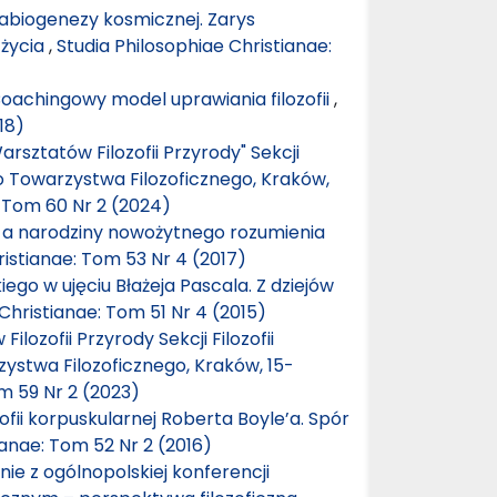
 abiogenezy kosmicznej. Zarys
 życia
,
Studia Philosophiae Christianae:
Coachingowy model uprawiania filozofii
,
18)
arsztatów Filozofii Przyrody" Sekcji
go Towarzystwa Filozoficznego, Kraków,
: Tom 60 Nr 2 (2024)
 a narodziny nowożytnego rozumienia
ristianae: Tom 53 Nr 4 (2017)
ego w ujęciu Błażeja Pascala. Z dziejów
Christianae: Tom 51 Nr 4 (2015)
lozofii Przyrody Sekcji Filozofii
ystwa Filozoficznego, Kraków, 15-
m 59 Nr 2 (2023)
ofii korpuskularnej Roberta Boyle’a. Spór
ianae: Tom 52 Nr 2 (2016)
ie z ogólnopolskiej konferencji