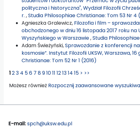
studentów i doktorantów "Przemoc w życiu publi
polityczna i historyczna", Wydział Filozofii Chrz
r.
,
Studia Philosophiae Christianae: Tom 53 Nr 4 
Agnieszka Gralewicz,
Filozofia i film – sprawozda
obchodzonego w dniu 16 listopada 2017 roku na 
Wyszyńskiego w Warszawie
,
Studia Philosophiae
Adam Świeżyński,
Sprawozdanie z konferencji na
kosmosie”. Instytut Filozofii UKSW, Warszawa, 16 
Christianae: Tom 52 Nr 1 (2016)
1
2
3
4
5
6
7
8
9
10
11
12
13
14
15
>
>>
Możesz również
Rozpocznij zaawansowane wyszukiwa
E-mail:
spch@uksw.edu.pl