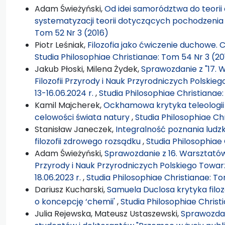
Adam Świeżyński,
Od idei samorództwa do teorii
systematyzacji teorii dotyczących pochodzenia
Tom 52 Nr 3 (2016)
Piotr Leśniak,
Filozofia jako ćwiczenie duchowe. 
Studia Philosophiae Christianae: Tom 54 Nr 3 (20
Jakub Płoski, Milena Żydek,
Sprawozdanie z "17. W
Filozofii Przyrody i Nauk Przyrodniczych Polskie
13-16.06.2024 r.
,
Studia Philosophiae Christianae
Kamil Majcherek,
Ockhamowa krytyka teleologii
celowości świata natury
,
Studia Philosophiae Ch
Stanisław Janeczek,
Integralność poznania ludzki
filozofii zdrowego rozsądku
,
Studia Philosophiae 
Adam Świeżyński,
Sprawozdanie z 16. Warsztatów Fi
Przyrody i Nauk Przyrodniczych Polskiego Towarz
18.06.2023 r.
,
Studia Philosophiae Christianae: To
Dariusz Kucharski,
Samuela Duclosa krytyka filoz
o koncepcję ‘chemii'
,
Studia Philosophiae Christ
Julia Rejewska, Mateusz Ustaszewski,
Sprawozdan