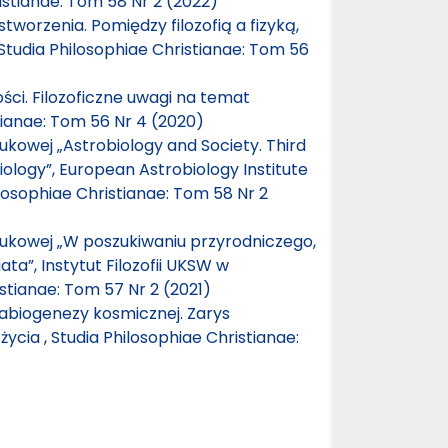
istianae: Tom 58 Nr 2 (2022)
tworzenia. Pomiędzy filozofią a fizyką,
Studia Philosophiae Christianae: Tom 56
ci. Filozoficzne uwagi na temat
tianae: Tom 56 Nr 4 (2020)
ukowej „Astrobiology and Society. Third
ology”, European Astrobiology Institute
losophiae Christianae: Tom 58 Nr 2
aukowej „W poszukiwaniu przyrodniczego,
ta”, Instytut Filozofii UKSW w
stianae: Tom 57 Nr 2 (2021)
 abiogenezy kosmicznej. Zarys
 życia
,
Studia Philosophiae Christianae: