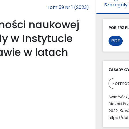
Szczegóły
Tom 59 Nr 1 (2023)
lności naukowej
POBIERZ PL
dy w Instytucie
PDF
awie w latach
ZASADY C
Format
Świeżyński
Filozofii P
2022.
Stud
https://doi