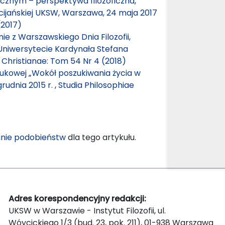
cznym – perspektywa filozoficzna,
eścijańskiej UKSW, Warszawa, 24 maja 2017
(2017)
nie z Warszawskiego Dnia Filozofii,
Uniwersytecie Kardynała Stefana
 Christianae: Tom 54 Nr 4 (2018)
ukowej „Wokół poszukiwania życia w
grudnia 2015 r.
,
Studia Philosophiae
nie podobieństw
dla tego artykułu.
Adres korespondencyjny redakcji:
UKSW w Warszawie - Instytut Filozofii, ul.
Wóycickiego 1/3 (bud. 23, pok. 211), 01-938 Warszawa