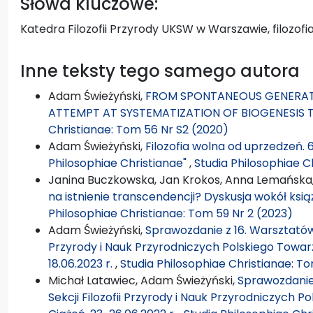
Słowa kluczowe:
Katedra Filozofii Przyrody UKSW w Warszawie, filozofi
Inne teksty tego samego autora
Adam Świeżyński,
FROM SPONTANEOUS GENERATI
ATTEMPT AT SYSTEMATIZATION OF BIOGENESIS 
Christianae: Tom 56 Nr S2 (2020)
Adam Świeżyński,
Filozofia wolna od uprzedzeń. 
Philosophiae Christianae"
,
Studia Philosophiae C
Janina Buczkowska, Jan Krokos, Anna Lemańska
na istnienie transcendencji? Dyskusja wokół książ
Philosophiae Christianae: Tom 59 Nr 2 (2023)
Adam Świeżyński,
Sprawozdanie z 16. Warsztatów Fi
Przyrody i Nauk Przyrodniczych Polskiego Towarz
18.06.2023 r.
,
Studia Philosophiae Christianae: To
Michał Latawiec, Adam Świeżyński,
Sprawozdanie 
Sekcji Filozofii Przyrody i Nauk Przyrodniczych 