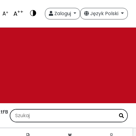
++
A
+
A
Zaloguj
Język Polski
t
FB