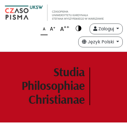
++
A
+
A
Zaloguj
A
Język Polski