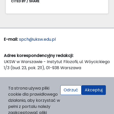
CITED BY / SHARE
E-mail:
spch@uksw.edu.pl
Adres korespondencyjny redakcji:
UKSW w Warszawie - Instytut Filozofii, ul. Wóycickiego
1/3 (bud. 23, pok. 211), 01-938 Warszawa
Wydawca:
Ta strona używa pliki
Odrzuć
Akceptuj
Wydawnictwo Naukowe UKSW, ul. Dewajtis 5, domek
cookie dla prawidłowego
nr 2, 01-815 Warszawa
działania, aby korzystać w
Strona WWW Wydawnictwa
pełni z portalu należy
e-mail:
wydawnictwo@uksw.edu.pl
zaakceptować pliki