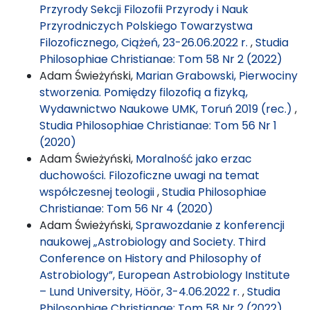
Przyrody Sekcji Filozofii Przyrody i Nauk
Przyrodniczych Polskiego Towarzystwa
Filozoficznego, Ciążeń, 23-26.06.2022 r.
,
Studia
Philosophiae Christianae: Tom 58 Nr 2 (2022)
Adam Świeżyński,
Marian Grabowski, Pierwociny
stworzenia. Pomiędzy filozofią a fizyką,
Wydawnictwo Naukowe UMK, Toruń 2019 (rec.)
,
Studia Philosophiae Christianae: Tom 56 Nr 1
(2020)
Adam Świeżyński,
Moralność jako erzac
duchowości. Filozoficzne uwagi na temat
współczesnej teologii
,
Studia Philosophiae
Christianae: Tom 56 Nr 4 (2020)
Adam Świeżyński,
Sprawozdanie z konferencji
naukowej „Astrobiology and Society. Third
Conference on History and Philosophy of
Astrobiology”, European Astrobiology Institute
– Lund University, Höör, 3-4.06.2022 r.
,
Studia
Philosophiae Christianae: Tom 58 Nr 2 (2022)