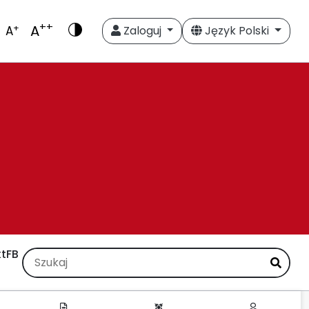
++
A
+
A
Zaloguj
Język Polski
t
FB