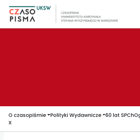
O czasopiśmie
Polityki Wydawnicze
60 lat SPCh
Og
X