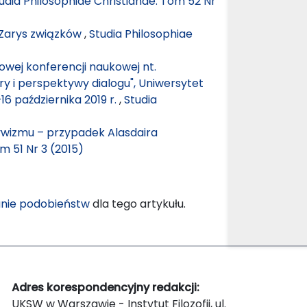
udia Philosophiae Christianae: Tom 52 Nr
. Zarys związków
,
Studia Philosophiae
wej konferencji naukowej nt.
ry i perspektywy dialogu", Uniwersytet
6 października 2019 r.
,
Studia
ywizmu – przypadek Alasdaira
m 51 Nr 3 (2015)
nie podobieństw
dla tego artykułu.
Adres korespondencyjny redakcji:
UKSW w Warszawie - Instytut Filozofii, ul.