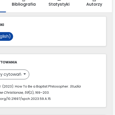
Bibliografia
Statystyki
Autorzy
IKI
glish)
YTOWANIA
y cytowań
J. (2023). How To Be a Baptist Philosopher.
Studia
ae Christianae
,
59
(2), 169–203.
.org/10.21697/spch.2023.59.A.15