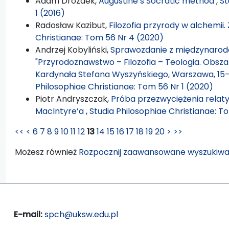
Adam Drozdek,
Augustine’s Socratic method
,
St
1 (2016)
Radosław Kazibut,
Filozofia przyrody w alchemii
Christianae: Tom 56 Nr 4 (2020)
Andrzej Kobyliński,
Sprawozdanie z międzynarodo
"Przyrodoznawstwo – Filozofia – Teologia. Obsza
Kardynała Stefana Wyszyńskiego, Warszawa, 15–1
Philosophiae Christianae: Tom 56 Nr 1 (2020)
Piotr Andryszczak,
Próba przezwyciężenia relat
MacIntyre’a
,
Studia Philosophiae Christianae: To
<<
<
6
7
8
9
10
11
12
13
14
15
16
17
18
19
20
>
>>
Możesz również
Rozpocznij zaawansowane wyszukiwa
E-mail:
spch@uksw.edu.pl