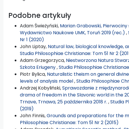
Podobne artykuły
Adam Świeżyński,
Marian Grabowski, Pierwociny s
Wydawnictwo Naukowe UMK, Toruń 2019 (rec.)
,
Nr 1 (2020)
John Liptay,
Natural law, biological knowledge, a
Studia Philosophiae Christianae: Tom 51 Nr 2 (20
Adam Grzegorzyca,
Niestworzona Natura Stwarz
Szkota Eriugeny
,
Studia Philosophiae Christiana
Piotr Bylica,
Naturalistic theism on general divin
levels of analysis model
,
Studia Philosophiae Chr
Andrzej Kobyliński,
Sprawozdanie z międzynarodo
drama of freedom in the Slavonic world in the 2
Trnave, Trnawa, 25 października 2018 r.
,
Studia P
(2019)
John Finnis,
Grounds and preparations for the mai
Philosophiae Christianae: Tom 51 Nr 2 (2015)