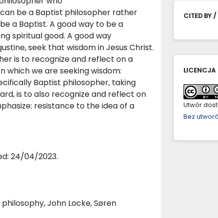
 philosopher who
can be a Baptist philosopher rather
CITED BY /
be a Baptist. A good way to be a
ing spiritual good. A good way
ugustine, seek that wisdom in Jesus Christ.
er is to recognize and reflect on a
 on which we are seeking wisdom:
LICENCJA
ecifically Baptist philosopher, taking
rd, is to also recognize and reflect on
phasize: resistance to the idea of a
Utwór dostę
Bez utwor
ed: 24/04/2023.
t philosophy, John Locke, Søren