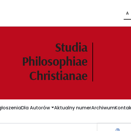
A
łoszenia
Dla Autorów
Aktualny numer
Archiwum
Kontak