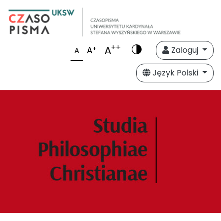
++
A
+
A
Zaloguj
A
Język Polski