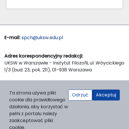
E-mail:
spch@uksw.edu.pl
Adres korespondencyjny redakcji:
UKSW w Warszawie - Instytut Filozofii, ul. Wóycickiego
1/3 (bud. 23, pok. 211), 01-938 Warszawa
Wydawca:
Ta strona używa pliki
Odrzuć
Akceptuj
Wydawnictwo Naukowe UKSW, ul. Dewajtis 5, domek
cookie dla prawidłowego
nr 2, 01-815 Warszawa
działania, aby korzystać w
Strona WWW Wydawnictwa
pełni z portalu należy
e-mail:
wydawnictwo@uksw.edu.pl
zaakceptować pliki
cookie.