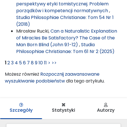
perspektywy etyki tomistycznej. Problem
porządków i kompetencji normatywnych
,
Studia Philosophiae Christianae: Tom 54 Nr 1
(2018)
Mirosław Rucki,
Can a Naturalistic Explanation
of Miracles Be Satisfactory? The Case of the
Man Born Blind (John 9:1-12)
,
Studia
Philosophiae Christianae: Tom 61 Nr 2 (2025)
1
2
3
4
5
6
7
8
9
10
11
>
>>
Możesz również
Rozpocznij zaawansowane
wyszukiwanie podobieństw
dla tego artykułu.
Szczegóły
Statystyki
Autorzy