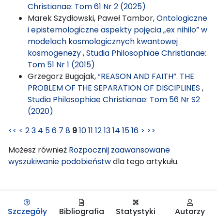
Christianae: Tom 61 Nr 2 (2025)
Marek Szydłowski, Paweł Tambor,
Ontologiczne
i epistemologiczne aspekty pojęcia „ex nihilo” w
modelach kosmologicznych kwantowej
kosmogenezy
,
Studia Philosophiae Christianae:
Tom 51 Nr 1 (2015)
Grzegorz Bugajak,
“REASON AND FAITH”. THE
PROBLEM OF THE SEPARATION OF DISCIPLINES
,
Studia Philosophiae Christianae: Tom 56 Nr S2
(2020)
<<
<
2
3
4
5
6
7
8
9
10
11
12
13
14
15
16
>
>>
Możesz również
Rozpocznij zaawansowane
wyszukiwanie podobieństw
dla tego artykułu.
Szczegóły
Bibliografia
Statystyki
Autorzy