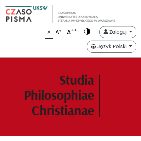
++
A
+
A
Zaloguj
A
Język Polski