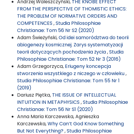
Andrzej Waleszczyński,
THE KNOBE EFFECT
FROM THE PERSPECTIVE OF THOMISTIC ETHICS:
THE PROBLEM OF NORMATIVE ORDERS AND
COMPETENCES
,
Studia Philosophiae
Christianae: Tom 56 Nr S2 (2020)
Adam Świeżyński,
Od idei samorództwa do teorii
abiogenezy kosmicznej. Zarys systematyzacji
teorii dotyczących pochodzenia życia
,
Studia
Philosophiae Christianae: Tom 52 Nr 3 (2016)
Adam Grzegorzyca,
Eriugeny koncepcja
stworzenia wszystkiego z niczego w człowieku
,
Studia Philosophiae Christianae: Tom 55 Nr 1
(2019)
Dariusz Piętka,
THE ISSUE OF INTELLECTUAL
INTUITION IN METAPHYSICS
,
Studia Philosophiae
Christianae: Tom 56 Nr S1 (2020)
Anna Maria Karczewska, Agnieszka
Karczewska,
Why Can’t God Know Something
But Not Everything?
,
Studia Philosophiae