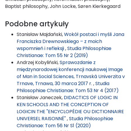
Baptist philosophy, John Locke, Søren Kierkegaard
Podobne artykuły
Stanisław Majdański,
Wokół postaci i myśli Jana
Franciszka Drewnowskiego – z moich
wspomnień i refleksji
,
Studia Philosophiae
Christianae: Tom 55 Nr 2 (2019)
Andrzej Kobyliński,
Sprawozdanie z
międzynarodowej konferencji naukowej Image
of Man in Social Sciences, Trnavská Univerzita v
Trnave, Trnawa, 30 marca 2017 r.
,
Studia
Philosophiae Christianae: Tom 53 Nr 4 (2017)
Stanisław Janeczek,
DIDACTICS OF LOGIC IN
KEN SCHOOLS AND THE CONCEPTION OF
LOGICIN THE "ENCYCLOPÉDIE OU DICTIONNAIRE
UNIVERSEL RAISONNÉ"
,
Studia Philosophiae
Christianae: Tom 56 Nr S1 (2020)