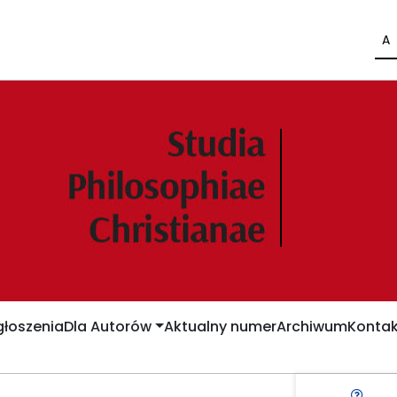
A
łoszenia
Dla Autorów
Aktualny numer
Archiwum
Kontak