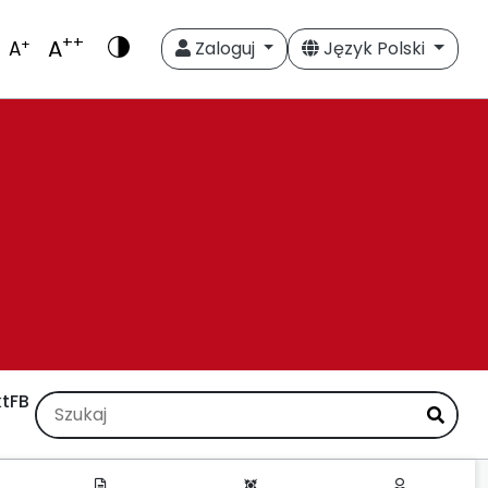
++
A
+
A
Zaloguj
Język Polski
t
FB