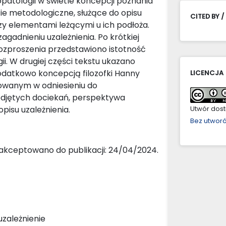
patologii w świetle koncepcji poznania
ie metodologiczne, służące do opisu
CITED BY /
y elementami leżącymi u ich podłoża.
zagadnieniu uzależnienia. Po krótkiej
rozproszenia przedstawiono istotność
logii. W drugiej części tekstu ukazano
dodatkowo koncepcją filozofki Hanny
LICENCJA
sowanym w odniesieniu do
podjętych dociekań, perspektywa
isu uzależnienia.
Utwór dostę
Bez utwor
aakceptowano do publikacji: 24/04/2024.
uzależnienie