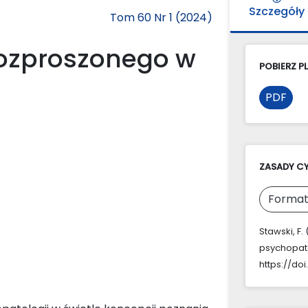
Szczegóły
Tom 60 Nr 1 (2024)
rozproszonego w
POBIERZ PL
PDF
ZASADY C
Format
Stawski, F
psychopato
https://do