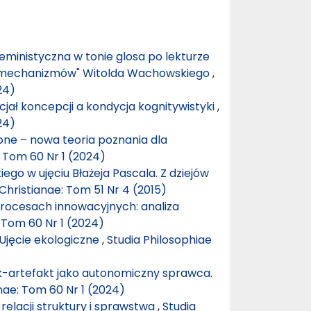
Feministyczna w tonie glosa po lekturze
do mechanizmów" Witolda Wachowskiego
,
24)
jał koncepcji a kondycja kognitywistyki
,
24)
one – nowa teoria poznania dla
: Tom 60 Nr 1 (2024)
ego w ujęciu Błażeja Pascala. Z dziejów
Christianae: Tom 51 Nr 4 (2015)
ocesach innowacyjnych: analiza
: Tom 60 Nr 1 (2024)
jęcie ekologiczne
,
Studia Philosophiae
-artefakt jako autonomiczny sprawca.
nae: Tom 60 Nr 1 (2024)
relacji struktury i sprawstwa
,
Studia