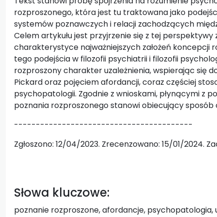
Tekst stanowi próbę spojrzenia na rozumienie psycho
rozproszonego, która jest tu traktowana jako podejśc
systemów poznawczych i relacji zachodzących międz
Celem artykułu jest przyjrzenie się z tej perspektywy 
charakterystyce najważniejszych założeń koncepcji 
tego podejścia w filozofii psychiatrii i filozofii psycho
rozproszony charakter uzależnienia, wspierając się 
Pickard oraz pojęciem afordancji, coraz częściej sto
psychopatologii. Zgodnie z wnioskami, płynącymi z 
poznania rozproszonego stanowi obiecujący sposób op
-----------------------------------------
Zgłoszono: 12/04/2023. Zrecenzowano: 15/01/2024. Z
Słowa kluczowe:
poznanie rozproszone, afordancje, psychopatologia, 