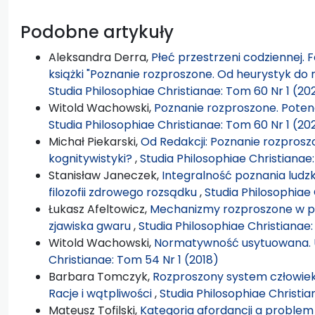
Podobne artykuły
Aleksandra Derra,
Płeć przestrzeni codziennej. 
książki "Poznanie rozproszone. Od heurystyk 
Studia Philosophiae Christianae: Tom 60 Nr 1 (20
Witold Wachowski,
Poznanie rozproszone. Potenc
Studia Philosophiae Christianae: Tom 60 Nr 1 (20
Michał Piekarski,
Od Redakcji: Poznanie rozprosz
kognitywistyki?
,
Studia Philosophiae Christianae
Stanisław Janeczek,
Integralność poznania ludzki
filozofii zdrowego rozsądku
,
Studia Philosophiae 
Łukasz Afeltowicz,
Mechanizmy rozproszone w pr
zjawiska gwaru
,
Studia Philosophiae Christianae
Witold Wachowski,
Normatywność usytuowana. U
Christianae: Tom 54 Nr 1 (2018)
Barbara Tomczyk,
Rozproszony system człowiek
Racje i wątpliwości
,
Studia Philosophiae Christia
Mateusz Tofilski,
Kategoria afordancji a problem 