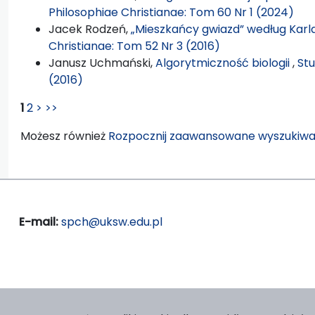
Philosophiae Christianae: Tom 60 Nr 1 (2024)
Jacek Rodzeń,
„Mieszkańcy gwiazd” według Kar
Christianae: Tom 52 Nr 3 (2016)
Janusz Uchmański,
Algorytmiczność biologii
,
Stu
(2016)
1
2
>
>>
Możesz również
Rozpocznij zaawansowane wyszukiwa
E-mail:
spch@uksw.edu.pl