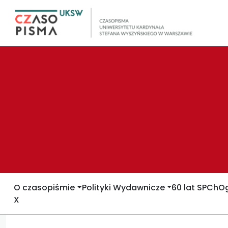
O czasopiśmie
Polityki Wydawnicze
60 lat SPCh
Og
X