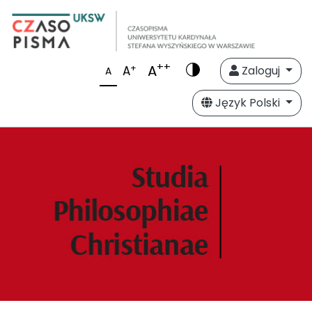
++
A
+
A
Zaloguj
A
Język Polski