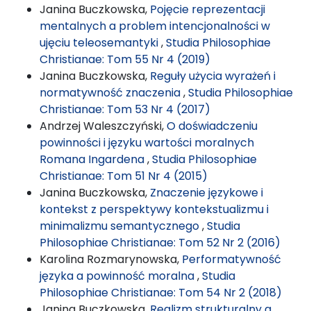
Janina Buczkowska,
Pojęcie reprezentacji
mentalnych a problem intencjonalności w
ujęciu teleosemantyki
,
Studia Philosophiae
Christianae: Tom 55 Nr 4 (2019)
Janina Buczkowska,
Reguły użycia wyrażeń i
normatywność znaczenia
,
Studia Philosophiae
Christianae: Tom 53 Nr 4 (2017)
Andrzej Waleszczyński,
O doświadczeniu
powinności i języku wartości moralnych
Romana Ingardena
,
Studia Philosophiae
Christianae: Tom 51 Nr 4 (2015)
Janina Buczkowska,
Znaczenie językowe i
kontekst z perspektywy kontekstualizmu i
minimalizmu semantycznego
,
Studia
Philosophiae Christianae: Tom 52 Nr 2 (2016)
Karolina Rozmarynowska,
Performatywność
języka a powinność moralna
,
Studia
Philosophiae Christianae: Tom 54 Nr 2 (2018)
Janina Buczkowska,
Realizm strukturalny a