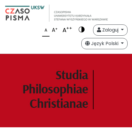
++
A
+
A
Zaloguj
A
Język Polski