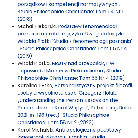
porządków i kompetencji normatywnych
,
Studia Philosophiae Christianae: Tom 54 Nr 1
(2018)
Michał Piekarski,
Podstawy fenomenologii
poznania a problem języka. Uwagi do książki
Witolda Płotki "Studia z fenomenologii poznania"
,
Studia Philosophiae Christianae: Tom 55 Nr 4
(2019)
Witold Płotka,
Mosty nad przepaścią? W
odpowiedzi Michałowi Piekarskiemu
,
Studia
Philosophiae Christianae: Tom 55 Nr 4 (2019)
Karolina Tytko,
Personalistyczny projekt filozofii
osoby a wspólnota osób. Grzegorz Hołub,
„Understanding the Person. Essays on the
Personalism of Karol Wojtyła”, Peter Lang, Berlin
2021, ss. 196 (rec.)
,
Studia Philosophiae
Christianae: Tom 58 Nr 2 (2022)
Karol Michalski,
Antropologiczne podstawy
logoterapii Viktora E. Frankla
,
Studia