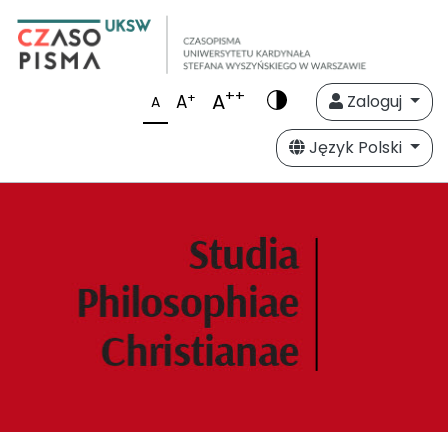
++
A
+
A
Zaloguj
A
Język Polski