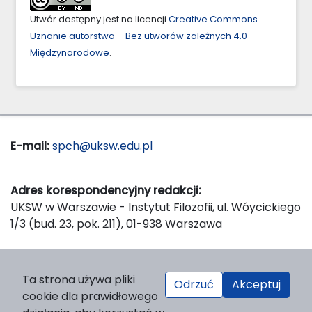
Utwór dostępny jest na licencji
Creative Commons
Uznanie autorstwa – Bez utworów zależnych 4.0
Międzynarodowe
.
E-mail:
spch@uksw.edu.pl
Adres korespondencyjny redakcji:
UKSW w Warszawie - Instytut Filozofii, ul. Wóycickiego
1/3 (bud. 23, pok. 211), 01-938 Warszawa
Wydawca:
Ta strona używa pliki
Odrzuć
Akceptuj
Wydawnictwo Naukowe UKSW, ul. Dewajtis 5, domek
cookie dla prawidłowego
nr 2, 01-815 Warszawa