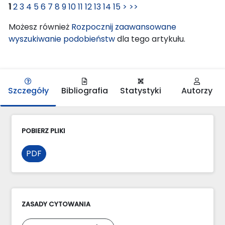
1
2
3
4
5
6
7
8
9
10
11
12
13
14
15
>
>>
Możesz również
Rozpocznij zaawansowane
wyszukiwanie podobieństw
dla tego artykułu.
Szczegóły
Bibliografia
Statystyki
Autorzy
POBIERZ PLIKI
PDF
ZASADY CYTOWANIA