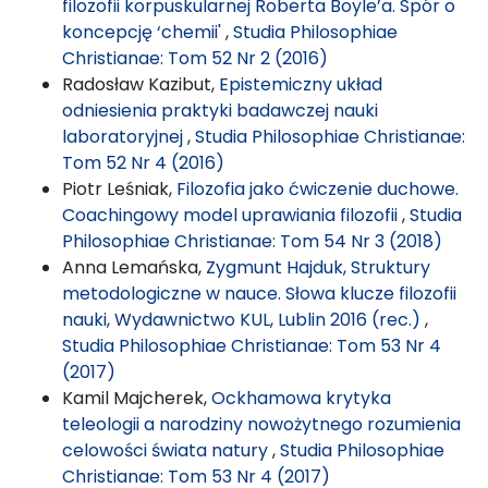
filozofii korpuskularnej Roberta Boyle’a. Spór o
koncepcję ‘chemii'
,
Studia Philosophiae
Christianae: Tom 52 Nr 2 (2016)
Radosław Kazibut,
Epistemiczny układ
odniesienia praktyki badawczej nauki
laboratoryjnej
,
Studia Philosophiae Christianae:
Tom 52 Nr 4 (2016)
Piotr Leśniak,
Filozofia jako ćwiczenie duchowe.
Coachingowy model uprawiania filozofii
,
Studia
Philosophiae Christianae: Tom 54 Nr 3 (2018)
Anna Lemańska,
Zygmunt Hajduk, Struktury
metodologiczne w nauce. Słowa klucze filozofii
nauki, Wydawnictwo KUL, Lublin 2016 (rec.)
,
Studia Philosophiae Christianae: Tom 53 Nr 4
(2017)
Kamil Majcherek,
Ockhamowa krytyka
teleologii a narodziny nowożytnego rozumienia
celowości świata natury
,
Studia Philosophiae
Christianae: Tom 53 Nr 4 (2017)