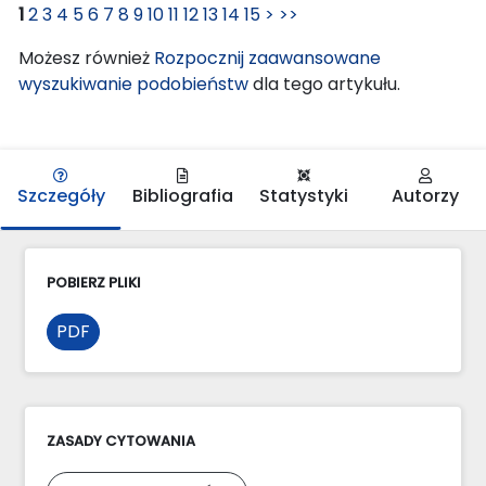
1
2
3
4
5
6
7
8
9
10
11
12
13
14
15
>
>>
Możesz również
Rozpocznij zaawansowane
wyszukiwanie podobieństw
dla tego artykułu.
Szczegóły
Bibliografia
Statystyki
Autorzy
POBIERZ PLIKI
PDF
ZASADY CYTOWANIA