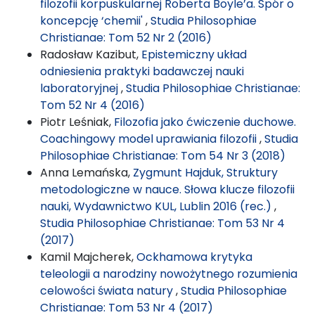
filozofii korpuskularnej Roberta Boyle’a. Spór o
koncepcję ‘chemii'
,
Studia Philosophiae
Christianae: Tom 52 Nr 2 (2016)
Radosław Kazibut,
Epistemiczny układ
odniesienia praktyki badawczej nauki
laboratoryjnej
,
Studia Philosophiae Christianae:
Tom 52 Nr 4 (2016)
Piotr Leśniak,
Filozofia jako ćwiczenie duchowe.
Coachingowy model uprawiania filozofii
,
Studia
Philosophiae Christianae: Tom 54 Nr 3 (2018)
Anna Lemańska,
Zygmunt Hajduk, Struktury
metodologiczne w nauce. Słowa klucze filozofii
nauki, Wydawnictwo KUL, Lublin 2016 (rec.)
,
Studia Philosophiae Christianae: Tom 53 Nr 4
(2017)
Kamil Majcherek,
Ockhamowa krytyka
teleologii a narodziny nowożytnego rozumienia
celowości świata natury
,
Studia Philosophiae
Christianae: Tom 53 Nr 4 (2017)