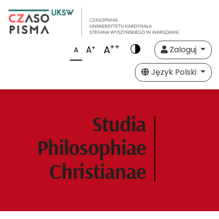
++
A
+
A
Zaloguj
A
Język Polski