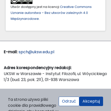
Utwór dostępny jest na licencji
Creative Commons
Uznanie autorstwa – Bez utworów zależnych 4.0
Międzynarodowe
.
E-mail:
spch@uksw.edu.pl
Adres korespondencyjny redakcji:
UKSW w Warszawie - Instytut Filozofii, ul. Wóycickiego
1/3 (bud. 23, pok. 211), 01-938 Warszawa
Wydawca:
Ta strona używa pliki
Odrzuć
Akceptuj
Wydawnictwo Naukowe UKSW, ul. Dewajtis 5, domek
cookie dla prawidłowego
nr 2, 01-815 Warszawa