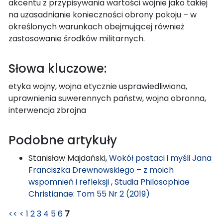
akcentu z przypisywania wartości wojnie jako takiej
na uzasadnianie konieczności obrony pokoju – w
określonych warunkach obejmującej również
zastosowanie środków militarnych.
Słowa kluczowe:
etyka wojny, wojna etycznie usprawiedliwiona,
uprawnienia suwerennych państw, wojna obronna,
interwencja zbrojna
Podobne artykuły
Stanisław Majdański,
Wokół postaci i myśli Jana
Franciszka Drewnowskiego – z moich
wspomnień i refleksji
,
Studia Philosophiae
Christianae: Tom 55 Nr 2 (2019)
<<
<
1
2
3
4
5
6
7