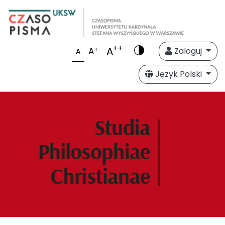
++
A
+
A
Zaloguj
A
Język Polski