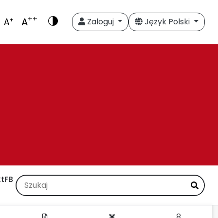
++
A
+
A
Zaloguj
Język Polski
t
FB