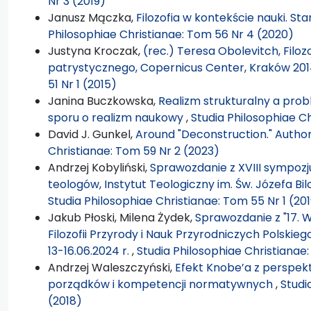
Nr 3 (2019)
Janusz Mączka,
Filozofia w kontekście nauki. 
Philosophiae Christianae: Tom 56 Nr 4 (2020)
Justyna Kroczak,
(rec.) Teresa Obolevitch, Filoz
patrystycznego, Copernicus Center, Kraków 20
51 Nr 1 (2015)
Janina Buczkowska,
Realizm strukturalny a pro
sporu o realizm naukowy
,
Studia Philosophiae C
David J. Gunkel,
Around "Deconstruction." Autho
Christianae: Tom 59 Nr 2 (2023)
Andrzej Kobyliński,
Sprawozdanie z XVIII sympozjum
teologów, Instytut Teologiczny im. Św. Józefa Bil
Studia Philosophiae Christianae: Tom 55 Nr 1 (20
Jakub Płoski, Milena Żydek,
Sprawozdanie z "17. W
Filozofii Przyrody i Nauk Przyrodniczych Polskie
13-16.06.2024 r.
,
Studia Philosophiae Christianae
Andrzej Waleszczyński,
Efekt Knobe’a z perspek
porządków i kompetencji normatywnych
,
Studi
(2018)