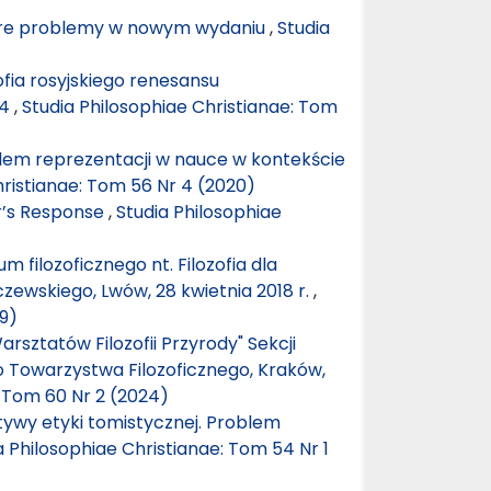
Stare problemy w nowym wydaniu
,
Studia
ofia rosyjskiego renesansu
14
,
Studia Philosophiae Christianae: Tom
blem reprezentacji w nauce w kontekście
hristianae: Tom 56 Nr 4 (2020)
r’s Response
,
Studia Philosophiae
 filozoficznego nt. Filozofia dla
czewskiego, Lwów, 28 kwietnia 2018 r.
,
19)
arsztatów Filozofii Przyrody" Sekcji
go Towarzystwa Filozoficznego, Kraków,
: Tom 60 Nr 2 (2024)
tywy etyki tomistycznej. Problem
a Philosophiae Christianae: Tom 54 Nr 1