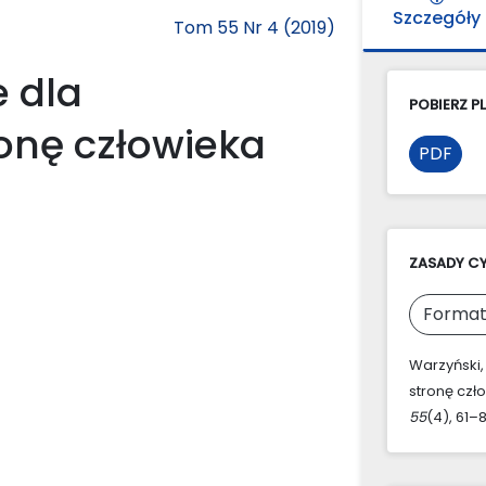
Szczegóły
Tom 55 Nr 4 (2019)
 dla
POBIERZ PL
onę człowieka
PDF
ZASADY C
Format
Warzyński,
stronę czł
55
(4), 61–