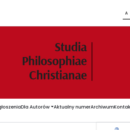
A
łoszenia
Dla Autorów
Aktualny numer
Archiwum
Kontak