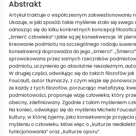
Abstrakt
Artykuł traktuje o współczesnym zakwestionowaniu no
Ukazuje, w jaki sposób takie myślenie stało się swe
odnosząc się do kilku konkretnych koncepcji filozofic
„śmierć człowieka” i jakie są jej konsekwencje. W pier
kreowanie podmiotu na szczególnego rodzaju suwerena
konsekwencji doprowadza do jego „śmierci”. „Śmierci
sprowokowana przez samych rzeczników podmiotowoś
podmiotu, uczynienia go absolutnie niezależnym, a
W drugiej części, odwołując się do takich filozofów jak
Foucault, autor tłumaczy, z czym wiąże się ponowocze
że każdy z tych filozofów, porzucając metafizykę, k
podmiotowości, proponuje wizję człowieka, który przest
obecny, zdefiniowany. Zgodnie z takim myśleniem czło
Na koniec, odwołując się do myślenia Michela Foucaul
kultury, w której żyjemy, jako konsekwencje przyję
myśleniu o człowieku. Mówi więc o „kulturze niedialek
funkcjonowania” oraz „kulturze oporu”.