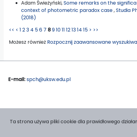
Adam Świeżyński,
Some remarks on the significa
context of photometric paradox case
,
Studia P
(2018)
<<
<
1
2
3
4
5
6
7
8
9
10
11
12
13
14
15
>
>>
Możesz również
Rozpocznij zaawansowane wyszukiwa
E-mail:
spch@uksw.edu.pl
Ta strona używa pliki cookie dla prawidłowego działan