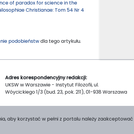
nce of paradox for science in the
hilosophiae Christianae: Tom 54 Nr 4
nie podobieństw
dla tego artykułu.
Adres korespondencyjny redakcji:
UKSW w Warszawie - Instytut Filozofii, ul.
Wóycickiego 1/3 (bud. 23, pok. 211), 01-938 Warszawa
ia, aby korzystać w pełni z portalu należy zaakceptować p