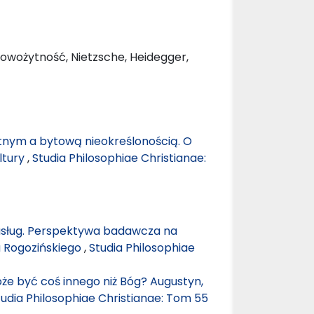
 nowożytność, Nietzsche, Heidegger,
nym a bytową nieokreślonością. O
ltury
,
Studia Philosophiae Christianae:
 usług. Perspektywa badawcza na
a Rogozińskiego
,
Studia Philosophiae
e być coś innego niż Bóg? Augustyn,
tudia Philosophiae Christianae: Tom 55