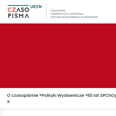
O czasopiśmie
Polityki Wydawnicze
60 lat SPCh
Og
X