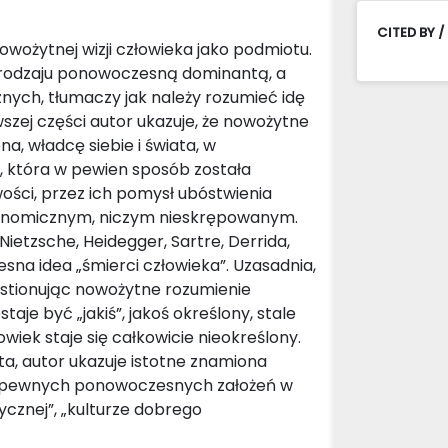
CITED BY /
wożytnej wizji człowieka jako podmiotu.
go rodzaju ponowoczesną dominantą, a
znych, tłumaczy jak należy rozumieć idę
wszej części autor ukazuje, że nowożytne
, władcę siebie i świata, w
”, która w pewien sposób została
ci, przez ich pomysł ubóstwienia
utonomicznym, niczym nieskrępowanym.
 Nietzsche, Heidegger, Sartre, Derrida,
sna idea „śmierci człowieka”. Uzasadnia,
westionując nowożytne rozumienie
aje być „jakiś”, jakoś określony, stale
wiek staje się całkowicie nieokreślony.
ta, autor ukazuje istotne znamiona
cia pewnych ponowoczesnych założeń w
tycznej”, „kulturze dobrego