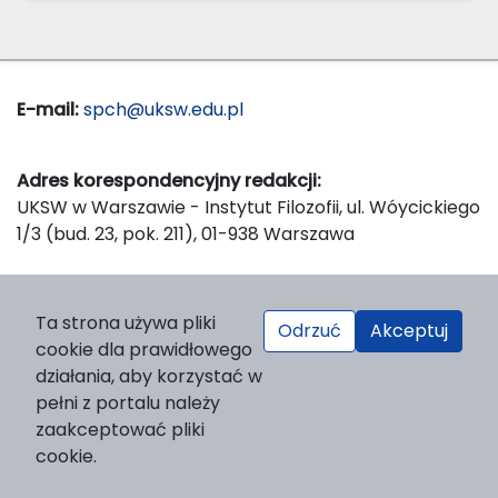
E-mail:
spch@uksw.edu.pl
Adres korespondencyjny redakcji:
UKSW w Warszawie - Instytut Filozofii, ul. Wóycickiego
1/3 (bud. 23, pok. 211), 01-938 Warszawa
Wydawca:
Ta strona używa pliki
Odrzuć
Akceptuj
Wydawnictwo Naukowe UKSW, ul. Dewajtis 5, domek
cookie dla prawidłowego
nr 2, 01-815 Warszawa
działania, aby korzystać w
Strona WWW Wydawnictwa
pełni z portalu należy
e-mail:
wydawnictwo@uksw.edu.pl
zaakceptować pliki
cookie.