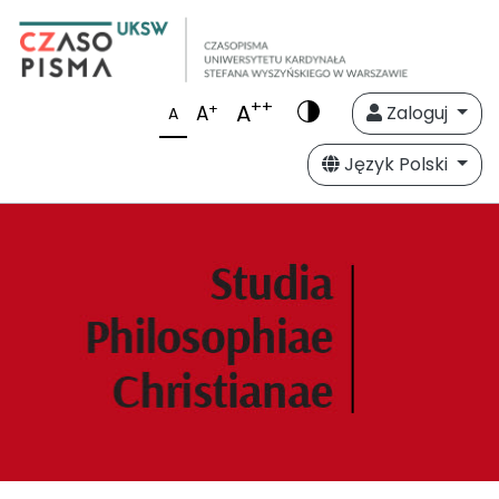
++
A
+
A
Zaloguj
A
Język Polski