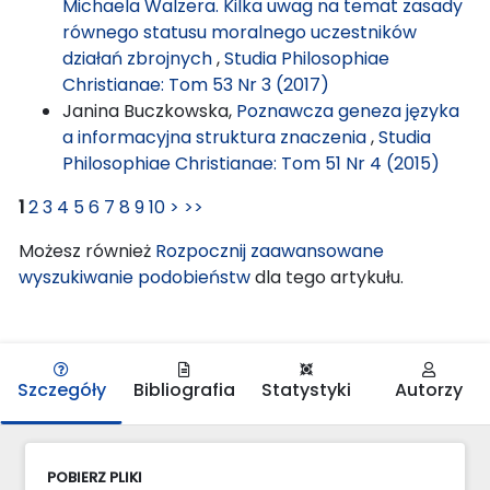
Michaela Walzera. Kilka uwag na temat zasady
równego statusu moralnego uczestników
działań zbrojnych
,
Studia Philosophiae
Christianae: Tom 53 Nr 3 (2017)
Janina Buczkowska,
Poznawcza geneza języka
a informacyjna struktura znaczenia
,
Studia
Philosophiae Christianae: Tom 51 Nr 4 (2015)
1
2
3
4
5
6
7
8
9
10
>
>>
Możesz również
Rozpocznij zaawansowane
wyszukiwanie podobieństw
dla tego artykułu.
Szczegóły
Bibliografia
Statystyki
Autorzy
POBIERZ PLIKI