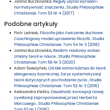
Janina Buczkowska,
Reguły użycia wyrażeń i
normatywność znaczenia
,
Studia Philosophiae
Christianae: Tom 53 Nr 4 (2017)
Podobne artykuły
Piotr Leśniak,
Filozofia jako ćwiczenie duchowe.
Coachingowy model uprawiania filozofii
,
Studia
Philosophiae Christianae: Tom 54 Nr 3 (2018)
Janina Buczkowska,
Realizm naukowy wobec
zmiany teorii w nauce
,
Studia Philosophiae
Christianae: Tom 56 Nr 3 (2020)
Adam Świeżyński,
Od idei samorództwa do teorii
abiogenezy kosmicznej. Zarys systematyzacji
teorii dotyczących pochodzenia życia
,
Studia
Philosophiae Christianae: Tom 52 Nr 3 (2016)
Aleksandra Kleśta,
Zasadność koncepcji nowej
cywilizacji zaproponowanej przez Herberta
Marcusego
,
Studia Philosophiae Christianae:
Tom 52 Nr 1 (2016)