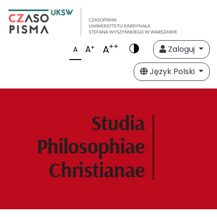
++
A
+
A
Zaloguj
A
Język Polski