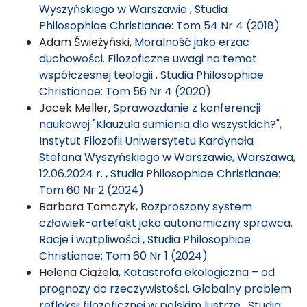
Wyszyńskiego w Warszawie
,
Studia
Philosophiae Christianae: Tom 54 Nr 4 (2018)
Adam Świeżyński,
Moralność jako erzac
duchowości. Filozoficzne uwagi na temat
współczesnej teologii
,
Studia Philosophiae
Christianae: Tom 56 Nr 4 (2020)
Jacek Meller,
Sprawozdanie z konferencji
naukowej "Klauzula sumienia dla wszystkich?",
Instytut Filozofii Uniwersytetu Kardynała
Stefana Wyszyńskiego w Warszawie, Warszawa,
12.06.2024 r.
,
Studia Philosophiae Christianae:
Tom 60 Nr 2 (2024)
Barbara Tomczyk,
Rozproszony system
człowiek-artefakt jako autonomiczny sprawca.
Racje i wątpliwości
,
Studia Philosophiae
Christianae: Tom 60 Nr 1 (2024)
Helena Ciążela,
Katastrofa ekologiczna – od
prognozy do rzeczywistości. Globalny problem
refleksji filozoficznej w polskim lustrze
,
Studia