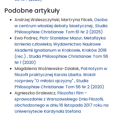
Podobne artykuły
Andrzej Waleszczyński, Martryna Filcek,
Osoba
w centrum włoskiej debaty bioetycznej
,
Studia
Philosophiae Christianae: Tom 61 Nr 2 (2025)
Ewa Podrez,
Piotr Stanisław Mazur, Metafizyka
istnienia człowieka, Wydawnictwo Naukowe
Akademii Ignatianum w Krakowie, Kraków 2018
(rec.)
,
Studia Philosophiae Christianae: Tom 56
Nr 1 (2020)
Magdalena Woźniewska-Działak,
Patriotyzm w
filozofii praktycznej Karola Libelta. Wokół
rozprawy "O miłości ojczyzny"
,
Studia
Philosophiae Christianae: Tom 56 Nr 2 (2020)
Agnieszka Gralewicz,
Filozofia i film –
sprawozdanie z Warszawskiego Dnia Filozofii,
obchodzonego w dniu 16 listopada 2017 roku na
Uniwersytecie Kardynała Stefana