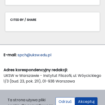
CITED BY / SHARE
E-mail:
spch@uksw.edu.pl
Adres korespondencyjny redakcji:
UKSW w Warszawie - Instytut Filozofii, ul. Wóycickiego
1/3 (bud. 23, pok. 211), 01-938 Warszawa
Wydawca:
Ta strona używa pliki
Odrzuć
Akceptuj
Wydawnictwo Naukowe UKSW, ul. Dewajtis 5, domek