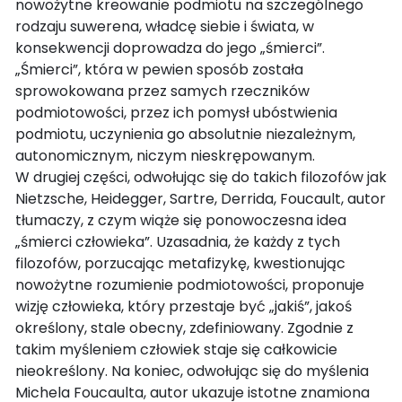
nowożytne kreowanie podmiotu na szczególnego
rodzaju suwerena, władcę siebie i świata, w
konsekwencji doprowadza do jego „śmierci”.
„Śmierci”, która w pewien sposób została
sprowokowana przez samych rzeczników
podmiotowości, przez ich pomysł ubóstwienia
podmiotu, uczynienia go absolutnie niezależnym,
autonomicznym, niczym nieskrępowanym.
W drugiej części, odwołując się do takich filozofów jak
Nietzsche, Heidegger, Sartre, Derrida, Foucault, autor
tłumaczy, z czym wiąże się ponowoczesna idea
„śmierci człowieka”. Uzasadnia, że każdy z tych
filozofów, porzucając metafizykę, kwestionując
nowożytne rozumienie podmiotowości, proponuje
wizję człowieka, który przestaje być „jakiś”, jakoś
określony, stale obecny, zdefiniowany. Zgodnie z
takim myśleniem człowiek staje się całkowicie
nieokreślony. Na koniec, odwołując się do myślenia
Michela Foucaulta, autor ukazuje istotne znamiona