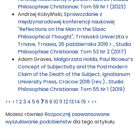
Philosophiae Christianae: Tom 59 Nr 1 (2023)
Andrzej Kobyliński,
Sprawozdanie z
międzynarodowej konferencji naukowej
"Reflections on the Man in the Slavic
Philosophical Thought", Trnavská Univerzita v
Trnave, Trnawa, 26 października 2016 r.
,
Studia
Philosophiae Christianae: Tom 53 Nr 2 (2017)
Adam Graves,
Małgorzata Hołda, Paul Ricoeur’s
Concept of Subjectivity and the Postmodern
Claim of the Death of the Subject, Ignatianum
University Press, Cracow 2018 (rev.)
,
Studia
Philosophiae Christianae: Tom 55 Nr 1 (2019)
<<
<
1
2
3
4
5
6
7
8
9
10
11
12
13
14
15
>
>>
Możesz również
Rozpocznij zaawansowane
wyszukiwanie podobieństw
dla tego artykułu.