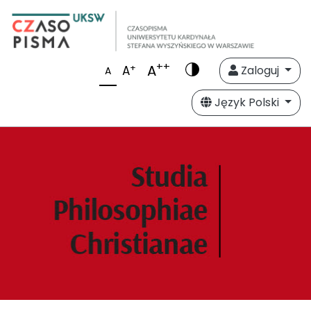
++
A
+
A
Zaloguj
A
Język Polski