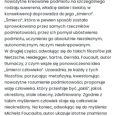
nowożytne kreowanie podmiotu na szczególnego
rodzaju suwerena, władcę siebie i świata, w
konsekwencji doprowadza do jego „śmierci”.
„Śmierci”, która w pewien sposób została
sprowokowana przez samych rzeczników
podmiotowości, przez ich pomysł ubóstwienia
podmiotu, uczynienia go absolutnie niezależnym,
autonomicznym, niczym nieskrępowanym.
W drugiej części, odwołując się do takich filozofów jak
Nietzsche, Heidegger, Sartre, Derrida, Foucault, autor
tłumaczy, z czym wiąże się ponowoczesna idea
„śmierci człowieka”. Uzasadnia, że każdy z tych
filozofów, porzucając metafizykę, kwestionując
nowożytne rozumienie podmiotowości, proponuje
wizję człowieka, który przestaje być „jakiś”, jakoś
określony, stale obecny, zdefiniowany. Zgodnie z
takim myśleniem człowiek staje się całkowicie
nieokreślony. Na koniec, odwołując się do myślenia
Michela Foucaulta, autor ukazuje istotne znamiona