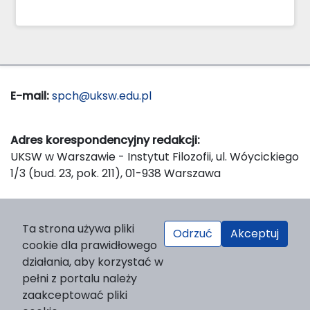
E-mail:
spch@uksw.edu.pl
Adres korespondencyjny redakcji:
UKSW w Warszawie - Instytut Filozofii, ul. Wóycickiego
1/3 (bud. 23, pok. 211), 01-938 Warszawa
Wydawca:
Ta strona używa pliki
Odrzuć
Akceptuj
Wydawnictwo Naukowe UKSW, ul. Dewajtis 5, domek
cookie dla prawidłowego
nr 2, 01-815 Warszawa
działania, aby korzystać w
Strona WWW Wydawnictwa
pełni z portalu należy
e-mail:
wydawnictwo@uksw.edu.pl
zaakceptować pliki