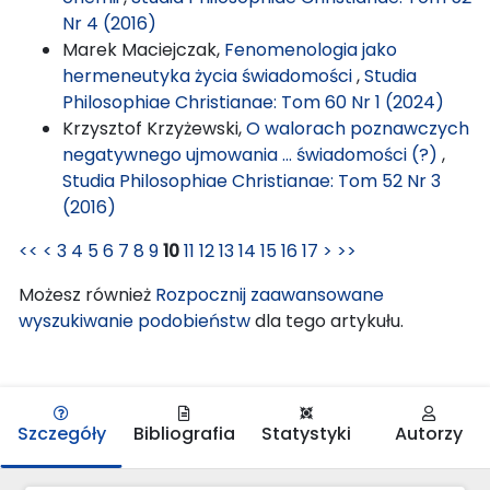
Nr 4 (2016)
Marek Maciejczak,
Fenomenologia jako
hermeneutyka życia świadomości
,
Studia
Philosophiae Christianae: Tom 60 Nr 1 (2024)
Krzysztof Krzyżewski,
O walorach poznawczych
negatywnego ujmowania … świadomości (?)
,
Studia Philosophiae Christianae: Tom 52 Nr 3
(2016)
<<
<
3
4
5
6
7
8
9
10
11
12
13
14
15
16
17
>
>>
Możesz również
Rozpocznij zaawansowane
wyszukiwanie podobieństw
dla tego artykułu.
Szczegóły
Bibliografia
Statystyki
Autorzy