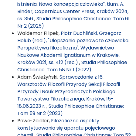
istnienia. Nowa koncepcja człowieka", tłum. A.
Binder, Copernicus Center Press, Kraków 2024,
ss. 356
,
Studia Philosophiae Christianae: Tom 61
Nr 2 (2025)
Waldemar Filipek,
Piotr Duchliński, Grzegorz
Hołub (red.), "Ulepszanie poznawcze człowieka.
Perspektywa filozoficzna", Wydawnictwo
Naukowe Akademii Ignatianum w Krakowie,
Kraków 2021, ss. 412 (rec.)
,
Studia Philosophiae
Christianae: Tom 58 Nr 1 (2022)
Adam Świeżyński,
Sprawozdanie z 16.
Warsztatów Filozofii Przyrody Sekcji Filozofii
Przyrody i Nauk Przyrodniczych Polskiego
Towarzystwa Filozoficznego, Kraków, 15-
18.06.2023 r.
,
Studia Philosophiae Christianae:
Tom 59 Nr 2 (2023)
Paweł Zeidler,
Filozoficzne aspekty
konstytuowania się aparatu pojęciowego
chemii
,
Studia Philosophiae Christianae: Tom 52