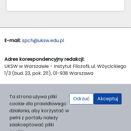
E-mail:
spch@uksw.edu.pl
Adres korespondencyjny redakcji:
UKSW w Warszawie - Instytut Filozofii, ul. Wóycickiego
1/3 (bud. 23, pok. 211), 01-938 Warszawa
Wydawca:
Ta strona używa pliki
Odrzuć
Akceptuj
Wydawnictwo Naukowe UKSW, ul. Dewajtis 5, domek
cookie dla prawidłowego
nr 2, 01-815 Warszawa
działania, aby korzystać w
Strona WWW Wydawnictwa
pełni z portalu należy
e-mail:
wydawnictwo@uksw.edu.pl
zaakceptować pliki