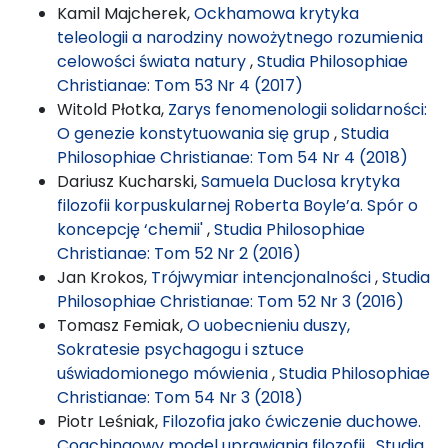
Kamil Majcherek,
Ockhamowa krytyka
teleologii a narodziny nowożytnego rozumienia
celowości świata natury
,
Studia Philosophiae
Christianae: Tom 53 Nr 4 (2017)
Witold Płotka,
Zarys fenomenologii solidarności:
O genezie konstytuowania się grup
,
Studia
Philosophiae Christianae: Tom 54 Nr 4 (2018)
Dariusz Kucharski,
Samuela Duclosa krytyka
filozofii korpuskularnej Roberta Boyle’a. Spór o
koncepcję ‘chemii'
,
Studia Philosophiae
Christianae: Tom 52 Nr 2 (2016)
Jan Krokos,
Trójwymiar intencjonalności
,
Studia
Philosophiae Christianae: Tom 52 Nr 3 (2016)
Tomasz Femiak,
O uobecnieniu duszy,
Sokratesie psychagogu i sztuce
uświadomionego mówienia
,
Studia Philosophiae
Christianae: Tom 54 Nr 3 (2018)
Piotr Leśniak,
Filozofia jako ćwiczenie duchowe.
Coachingowy model uprawiania filozofii
,
Studia