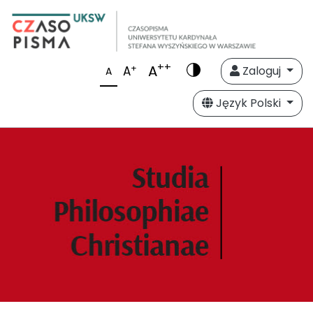
++
A
+
A
Zaloguj
A
Język Polski