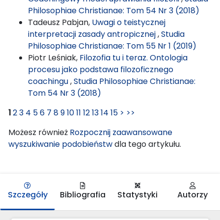
Philosophiae Christianae: Tom 54 Nr 3 (2018)
Tadeusz Pabjan,
Uwagi o teistycznej
interpretacji zasady antropicznej
,
Studia
Philosophiae Christianae: Tom 55 Nr 1 (2019)
Piotr Leśniak,
Filozofia tu i teraz. Ontologia
procesu jako podstawa filozoficznego
coachingu
,
Studia Philosophiae Christianae:
Tom 54 Nr 3 (2018)
1
2
3
4
5
6
7
8
9
10
11
12
13
14
15
>
>>
Możesz również
Rozpocznij zaawansowane
wyszukiwanie podobieństw
dla tego artykułu.
Szczegóły
Bibliografia
Statystyki
Autorzy