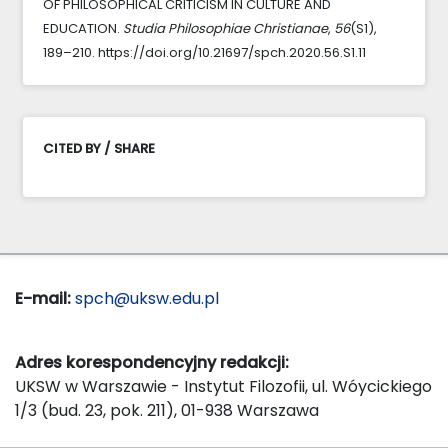
OF PHILOSOPHICAL CRITICISM IN CULTURE AND
EDUCATION.
Studia Philosophiae Christianae
,
56
(S1),
189–210. https://doi.org/10.21697/spch.2020.56.S1.11
CITED BY / SHARE
E-mail:
spch@uksw.edu.pl
Adres korespondencyjny redakcji:
UKSW w Warszawie - Instytut Filozofii, ul. Wóycickiego
1/3 (bud. 23, pok. 211), 01-938 Warszawa