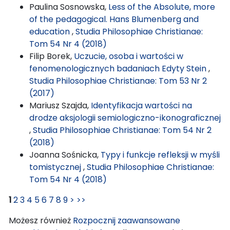
Paulina Sosnowska,
Less of the Absolute, more
of the pedagogical. Hans Blumenberg and
education
,
Studia Philosophiae Christianae:
Tom 54 Nr 4 (2018)
Filip Borek,
Uczucie, osoba i wartości w
fenomenologicznych badaniach Edyty Stein
,
Studia Philosophiae Christianae: Tom 53 Nr 2
(2017)
Mariusz Szajda,
Identyfikacja wartości na
drodze aksjologii semiologiczno-ikonograficznej
,
Studia Philosophiae Christianae: Tom 54 Nr 2
(2018)
Joanna Sośnicka,
Typy i funkcje refleksji w myśli
tomistycznej
,
Studia Philosophiae Christianae:
Tom 54 Nr 4 (2018)
1
2
3
4
5
6
7
8
9
>
>>
Możesz również
Rozpocznij zaawansowane