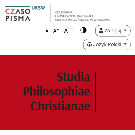
++
A
+
A
Zaloguj
A
Język Polski