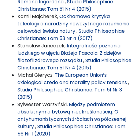
Romana Ingardena
,
Studia Philosophiae
Christianae: Tom 51 Nr 4 (2015)
Kamil Majcherek,
Ockhamowa krytyka
teleologii a narodziny nowożytnego rozumienia
celowości świata natury
,
Studia Philosophiae
Christianae: Tom 53 Nr 4 (2017)
Stanisław Janeczek,
Integralność poznania
ludzkiego w ujęciu Błażeja Pascala. Z dziejów
filozofii zdrowego rozsądku
,
Studia Philosophiae
Christianae: Tom 51 Nr 4 (2015)
Michał Gierycz,
The European Union’s
axiological credo and morality policy tensions
,
Studia Philosophiae Christianae: Tom 51 Nr 3
(2015)
Sylwester Warzyński,
Między podmiotem
absolutnym a bytową nieokreślonością. O
antyhumanistycznych źródłach współczesnej
kultury
,
Studia Philosophiae Christianae: Tom
56 Nr 1 (2020)