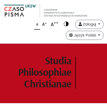
++
A
+
A
Zaloguj
A
Język Polski