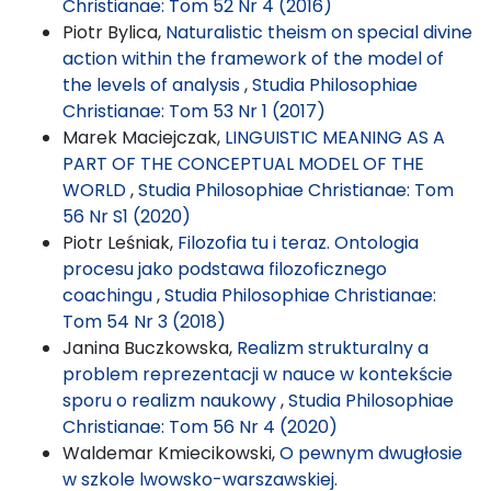
Christianae: Tom 52 Nr 4 (2016)
Piotr Bylica,
Naturalistic theism on special divine
action within the framework of the model of
the levels of analysis
,
Studia Philosophiae
Christianae: Tom 53 Nr 1 (2017)
Marek Maciejczak,
LINGUISTIC MEANING AS A
PART OF THE CONCEPTUAL MODEL OF THE
WORLD
,
Studia Philosophiae Christianae: Tom
56 Nr S1 (2020)
Piotr Leśniak,
Filozofia tu i teraz. Ontologia
procesu jako podstawa filozoficznego
coachingu
,
Studia Philosophiae Christianae:
Tom 54 Nr 3 (2018)
Janina Buczkowska,
Realizm strukturalny a
problem reprezentacji w nauce w kontekście
sporu o realizm naukowy
,
Studia Philosophiae
Christianae: Tom 56 Nr 4 (2020)
Waldemar Kmiecikowski,
O pewnym dwugłosie
w szkole lwowsko-warszawskiej.